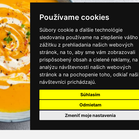
instagram/kamnamenu.sk
Používame cookies
KONTAKTUJTE NÁS
Súbory cookie a ďalšie technológie
sledovania používame na zlepšenie vášho
zážitku z prehliadania našich webových
PRIHLÁSIŤ SA DO ZÁKAZNÍCKEJ ZÓNY
stránok, na to, aby sme vám zobrazovali
prispôsobený obsah a cielené reklamy, na
Všeobecné obchodné podmienky
analýzu návštevnosti našich webových
stránok a na pochopenie toho, odkiaľ naši
Ochrana osobných údajov
návštevníci prichádzajú.
Cookies
Súhlasím
Moje KamNaMenu
Odmietam
Pridať reštauráciu
Cenník balíkov
Zmeniť moje nastavenia