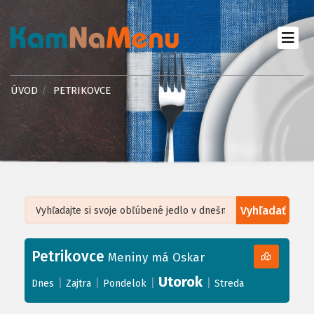
ÚVOD
PETRIKOVCE
Vyhľadať
Leaflet
| ©
OpenStreetMap
, Tiles courtesy of
Humanitarian OpenStreetMap
Team
Petrikovce
+
Meniny má Oskar
−
Utorok
|
|
|
|
Dnes
Zajtra
Pondelok
Streda