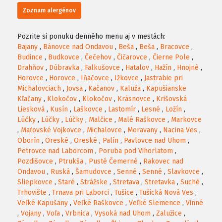
Zoznam alergénov
Pozrite si ponuku denného menu aj v mestách:
Bajany
,
Bánovce nad Ondavou
,
Beša
,
Beša
,
Bracovce
,
Budince
,
Budkovce
,
Čečehov
,
Čičarovce
,
Čierne Pole
,
Drahňov
,
Dúbravka
,
Falkušovce
,
Hatalov
,
Hažín
,
Hnojné
,
Horovce
,
Horovce
,
Iňačovce
,
Ižkovce
,
Jastrabie pri
Michalovciach
,
Jovsa
,
Kačanov
,
Kaluža
,
Kapušianske
Kľačany
,
Klokočov
,
Klokočov
,
Krásnovce
,
Krišovská
Liesková
,
Kusín
,
Laškovce
,
Lastomír
,
Lesné
,
Ložín
,
Lúčky
,
Lúčky
,
Lúčky
,
Malčice
,
Malé Raškovce
,
Markovce
,
Maťovské Vojkovce
,
Michalovce
,
Moravany
,
Nacina Ves
,
Oborín
,
Oreské
,
Oreské
,
Palín
,
Pavlovce nad Uhom
,
Petrovce nad Laborcom
,
Poruba pod Vihorlatom
,
Pozdišovce
,
Ptrukša
,
Pusté Čemerné
,
Rakovec nad
Ondavou
,
Ruská
,
Šamudovce
,
Senné
,
Senné
,
Slavkovce
,
Sliepkovce
,
Staré
,
Strážske
,
Stretava
,
Stretavka
,
Suché
,
Trhovište
,
Trnava pri Laborci
,
Tušice
,
Tušická Nová Ves
,
Veľké Kapušany
,
Veľké Raškovce
,
Veľké Slemence
,
Vinné
,
Vojany
,
Voľa
,
Vrbnica
,
Vysoká nad Uhom
,
Zalužice
,