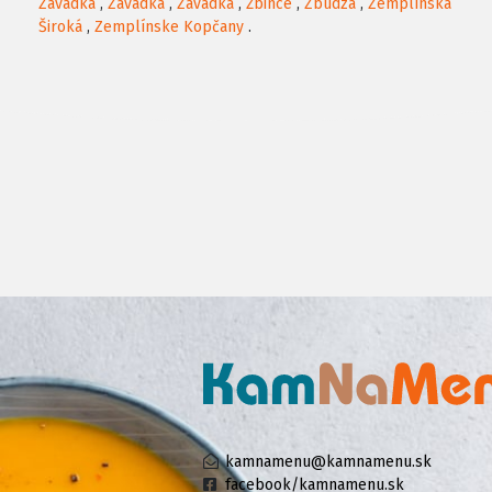
Závadka
,
Závadka
,
Závadka
,
Žbince
,
Zbudza
,
Zemplínska
Široká
,
Zemplínske Kopčany
.
kamnamenu@kamnamenu.sk
facebook/kamnamenu.sk