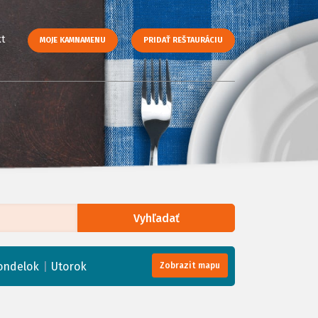
t
MOJE KAMNAMENU
PRIDAŤ REŠTAURÁCIU
Vyhľadať
enStreetMap
, Tiles courtesy of
Humanitarian OpenStreetMap Team
|
ondelok
Utorok
Zobrazit mapu