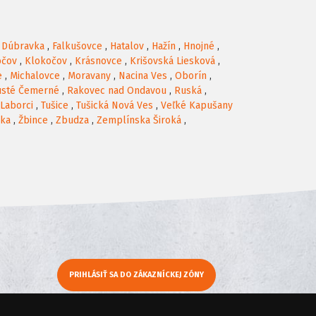
,
Dúbravka
,
Falkušovce
,
Hatalov
,
Hažín
,
Hnojné
,
očov
,
Klokočov
,
Krásnovce
,
Krišovská Liesková
,
e
,
Michalovce
,
Moravany
,
Nacina Ves
,
Oborín
,
usté Čemerné
,
Rakovec nad Ondavou
,
Ruská
,
 Laborci
,
Tušice
,
Tušická Nová Ves
,
Veľké Kapušany
dka
,
Žbince
,
Zbudza
,
Zemplínska Široká
,
PRIHLÁSIŤ SA DO ZÁKAZNÍCKEJ ZÓNY
y
Moje KamNaMenu