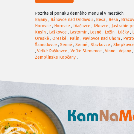
Pozrite si ponuku denného menu aj v mestách:
Bajany
,
Bánovce nad Ondavou
,
Beša
,
Beša
,
Braco
Horovce
,
Horovce
,
Iňačovce
,
Ižkovce
,
Jastrabie p
Kusín
,
Laškovce
,
Lastomír
,
Lesné
,
Ložín
,
Lúčky
,
Oreské
,
Oreské
,
Palín
,
Pavlovce nad Uhom
,
Petr
Šamudovce
,
Senné
,
Senné
,
Slavkovce
,
Sliepkovc
,
Veľké Raškovce
,
Veľké Slemence
,
Vinné
,
Vojany
Zemplínske Kopčany
.