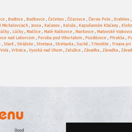
vce
,
Budince
,
Budkovce
,
Čečehov
,
Čičarovce
,
Čierne Pole
,
Drahňov
ri Michalovciach
,
Jovsa
,
Kačanov
,
Kaluža
,
Kapušianske Kľačany
,
Klok
Lúčky
,
Lúčky
,
Malčice
,
Malé Raškovce
,
Markovce
,
Maťovské Vojkovc
ovce nad Laborcom
,
Poruba pod Vihorlatom
,
Pozdišovce
,
Ptrukša
,
P
e
,
Staré
,
Strážske
,
Stretava
,
Stretavka
,
Suché
,
Trhovište
,
Trnava pri
,
Voľa
,
Vrbnica
,
Vysoká nad Uhom
,
Zalužice
,
Závadka
,
Závadka
,
Záva
Úvod
Všeobecné obchodné podmienk