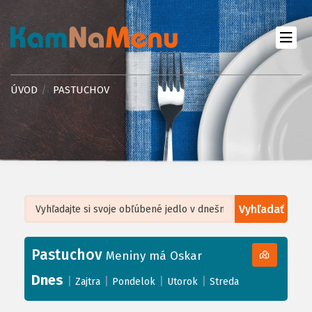
ÚVOD
PASTUCHOV
Vyhľadať
Leaflet
| ©
OpenStreetMap
, Tiles courtesy of
Humanitarian OpenStreetMap
Team
Pastuchov
+
Meniny má Oskar
−
Dnes
|
|
|
|
Zajtra
Pondelok
Utorok
Streda