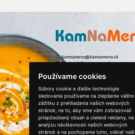
kamnamenu@kamnamenu.sk
facebook/kamnamenu.sk
instagram/kamnamenu.sk
Používame cookies
Súbory cookie a ďalšie technológie
KONTAKTUJTE NÁS
sledovania používame na zlepšenie vášho
zážitku z prehliadania našich webových
stránok, na to, aby sme vám zobrazovali
PRIHLÁSIŤ SA DO ZÁKAZNÍCKEJ ZÓNY
prispôsobený obsah a cielené reklamy, na
analýzu návštevnosti našich webových
Všeobecné obchodné podmienky
stránok a na pochopenie toho, odkiaľ naši