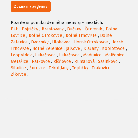
Zoznam alergénov
Pozrite si ponuku denného menu aj v mestách:
Báb
,
Bojničky
,
Brestovany
,
Bučany
,
Červeník
,
Dolné
Lovčice
,
Dolné Otrokovce
,
Dolné Trhovište
,
Dolné
Zelenice
,
Dvorníky
,
Hlohovec
,
Horné Otrokovce
,
Horné
Trhovište
,
Horné Zelenice
,
Jalšové
,
Kľačany
,
Koplotovce
,
Leopoldov
,
Lukáčovce
,
Lukáčovce
,
Madunice
,
Malženice
,
Merašice
,
Ratkovce
,
Rišňovce
,
Rumanová
,
Sasinkovo
,
Siladice
,
Šúrovce
,
Tekolďany
,
Tepličky
,
Trakovice
,
Žlkovce
.