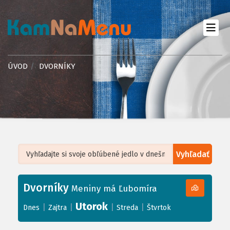
ÚVOD
DVORNÍKY
Vyhľadať
Leaflet
| ©
OpenStreetMap
, Tiles courtesy of
Humanitarian OpenStreetMap
Team
Dvorníky
+
Meniny má Ľubomíra
−
Utorok
|
|
|
|
Dnes
Zajtra
Streda
Štvrtok