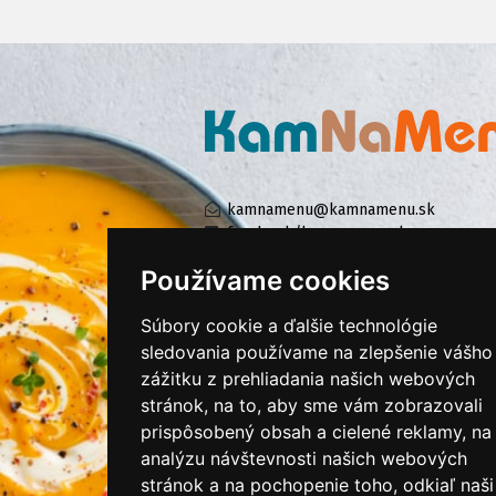
kamnamenu@kamnamenu.sk
facebook/kamnamenu.sk
instagram/kamnamenu.sk
Používame cookies
Súbory cookie a ďalšie technológie
KONTAKTUJTE NÁS
sledovania používame na zlepšenie vášho
zážitku z prehliadania našich webových
stránok, na to, aby sme vám zobrazovali
PRIHLÁSIŤ SA DO ZÁKAZNÍCKEJ ZÓNY
prispôsobený obsah a cielené reklamy, na
analýzu návštevnosti našich webových
Všeobecné obchodné podmienky
stránok a na pochopenie toho, odkiaľ naši