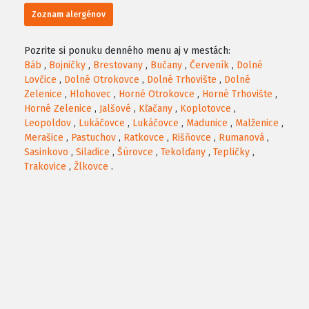
Zoznam alergénov
Pozrite si ponuku denného menu aj v mestách:
Báb
,
Bojničky
,
Brestovany
,
Bučany
,
Červeník
,
Dolné
Lovčice
,
Dolné Otrokovce
,
Dolné Trhovište
,
Dolné
Zelenice
,
Hlohovec
,
Horné Otrokovce
,
Horné Trhovište
,
Horné Zelenice
,
Jalšové
,
Kľačany
,
Koplotovce
,
Leopoldov
,
Lukáčovce
,
Lukáčovce
,
Madunice
,
Malženice
,
Merašice
,
Pastuchov
,
Ratkovce
,
Rišňovce
,
Rumanová
,
Sasinkovo
,
Siladice
,
Šúrovce
,
Tekolďany
,
Tepličky
,
Trakovice
,
Žlkovce
.