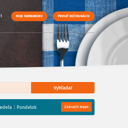
t
MOJE KAMNAMENU
PRIDAŤ REŠTAURÁCIU
Vyhľadať
enStreetMap
, Tiles courtesy of
Humanitarian OpenStreetMap Team
|
edeľa
Pondelok
Zobrazit mapu