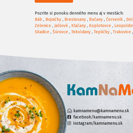
Pozrite si ponuku denného menu aj v mestách:
Báb
,
Bojničky
,
Brestovany
,
Bučany
,
Červeník
,
Dol
Zelenice
,
Jalšové
,
Kľačany
,
Koplotovce
,
Leopoldo
Siladice
,
Šúrovce
,
Tekolďany
,
Tepličky
,
Trakovice
kamnamenu@kamnamenu.sk
facebook/kamnamenu.sk
instagram/kamnamenu.sk