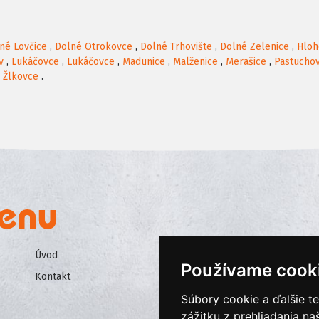
né Lovčice
,
Dolné Otrokovce
,
Dolné Trhovište
,
Dolné Zelenice
,
Hloh
v
,
Lukáčovce
,
Lukáčovce
,
Madunice
,
Malženice
,
Merašice
,
Pastucho
,
Žlkovce
.
Úvod
Všeobecné obchodné podmienk
Používame cook
Kontakt
Ochrana osobných údajov
Súbory cookie a ďalšie t
Cookies
zážitku z prehliadania n