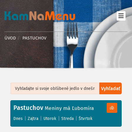
ÚVOD
PASTUCHOV
Vyhľadať
Leaflet
| ©
OpenStreetMap
, Tiles courtesy of
Humanitarian OpenStreetMap
Team
Pastuchov
+
Meniny má Ľubomíra
−
|
|
|
|
Dnes
Zajtra
Utorok
Streda
Štvrtok