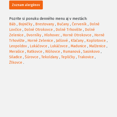
Zoznam alergénov
Pozrite si ponuku denného menu aj v mestách:
Báb
,
Bojničky
,
Brestovany
,
Bučany
,
Červeník
,
Dolné
Lovčice
,
Dolné Otrokovce
,
Dolné Trhovište
,
Dolné
Zelenice
,
Dvorníky
,
Hlohovec
,
Horné Otrokovce
,
Horné
Trhovište
,
Horné Zelenice
,
Jalšové
,
Kľačany
,
Koplotovce
,
Leopoldov
,
Lukáčovce
,
Lukáčovce
,
Madunice
,
Malženice
,
Merašice
,
Ratkovce
,
Rišňovce
,
Rumanová
,
Sasinkovo
,
Siladice
,
Šúrovce
,
Tekolďany
,
Tepličky
,
Trakovice
,
Žlkovce
.