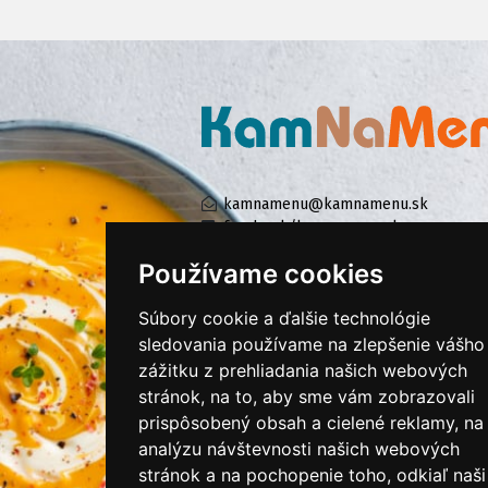
kamnamenu@kamnamenu.sk
facebook/kamnamenu.sk
instagram/kamnamenu.sk
Používame cookies
Súbory cookie a ďalšie technológie
KONTAKTUJTE NÁS
sledovania používame na zlepšenie vášho
zážitku z prehliadania našich webových
stránok, na to, aby sme vám zobrazovali
PRIHLÁSIŤ SA DO ZÁKAZNÍCKEJ ZÓNY
prispôsobený obsah a cielené reklamy, na
analýzu návštevnosti našich webových
Všeobecné obchodné podmienky
stránok a na pochopenie toho, odkiaľ naši