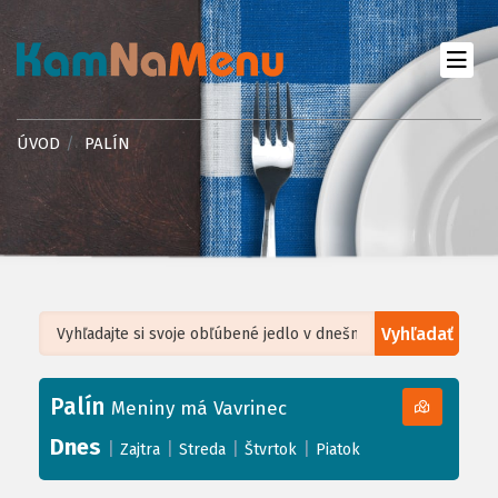
ÚVOD
PALÍN
Vyhľadať
Leaflet
| ©
OpenStreetMap
, Tiles courtesy of
Humanitarian OpenStreetMap
Team
Palín
+
Meniny má Vavrinec
−
Dnes
|
|
|
|
Zajtra
Streda
Štvrtok
Piatok