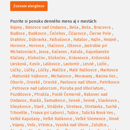
Zoznam alergénov
Pozrite si ponuku denného menu aj v mestách:
Bajany
,
Bánovce nad Ondavou
,
Beša
,
Beša
,
Bracovce
,
Budince
,
Budkovce
,
Čečehov
,
Čičarovce
,
Čierne Pole
,
Drahňov
,
Dúbravka
,
Falkušovce
,
Hatalov
,
Hažín
,
Hnojné
,
Horovce
,
Horovce
,
Iňačovce
,
Ižkovce
,
Jastrabie pri
Michalovciach
,
Jovsa
,
Kačanov
,
Kaluža
,
Kapušianske
Kľačany
,
Klokočov
,
Klokočov
,
Krásnovce
,
Krišovská
Liesková
,
Kusín
,
Laškovce
,
Lastomír
,
Lesné
,
Ložín
,
Lúčky
,
Lúčky
,
Lúčky
,
Malčice
,
Malé Raškovce
,
Markovce
,
Maťovské Vojkovce
,
Michalovce
,
Moravany
,
Nacina Ves
,
Oborín
,
Oreské
,
Oreské
,
Pavlovce nad Uhom
,
Petrikovce
,
Petrovce nad Laborcom
,
Poruba pod Vihorlatom
,
Pozdišovce
,
Ptrukša
,
Pusté Čemerné
,
Rakovec nad
Ondavou
,
Ruská
,
Šamudovce
,
Senné
,
Senné
,
Slavkovce
,
Sliepkovce
,
Staré
,
Strážske
,
Stretava
,
Stretavka
,
Suché
,
Trhovište
,
Trnava pri Laborci
,
Tušice
,
Tušická Nová Ves
,
Veľké Kapušany
,
Veľké Raškovce
,
Veľké Slemence
,
Vinné
,
Vojany
,
Voľa
,
Vrbnica
,
Vysoká nad Uhom
,
Zalužice
,