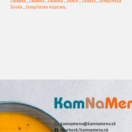
Závadka
,
Závadka
,
Závadka
,
Žbince
,
Zbudza
,
Zemplínska
Široká
,
Zemplínske Kopčany
.
kamnamenu@kamnamenu.sk
facebook/kamnamenu.sk