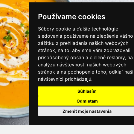
instagram/kamnamenu.sk
Používame cookies
KONTAKTUJTE NÁS
Súbory cookie a ďalšie technológie
sledovania používame na zlepšenie vášho
zážitku z prehliadania našich webových
PRIHLÁSIŤ SA DO ZÁKAZNÍCKEJ ZÓNY
stránok, na to, aby sme vám zobrazovali
prispôsobený obsah a cielené reklamy, na
Všeobecné obchodné podmienky
analýzu návštevnosti našich webových
stránok a na pochopenie toho, odkiaľ naši
Ochrana osobných údajov
návštevníci prichádzajú.
Cookies
Súhlasím
Moje KamNaMenu
Odmietam
Pridať reštauráciu
Cenník balíkov
Zmeniť moje nastavenia