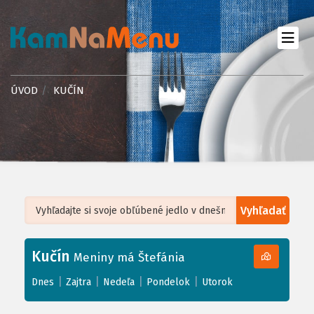
ÚVOD
KUČÍN
Vyhľadať
Leaflet
| ©
OpenStreetMap
, Tiles courtesy of
Humanitarian OpenStreetMap
Team
Kučín
+
Meniny má Štefánia
−
|
|
|
|
Dnes
Zajtra
Nedeľa
Pondelok
Utorok