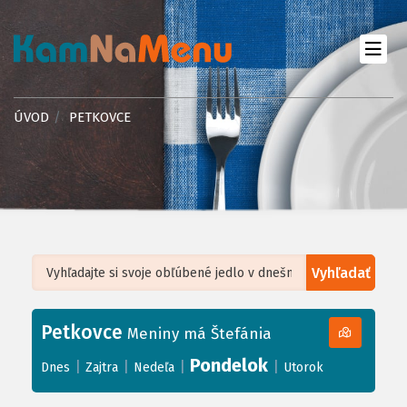
ÚVOD
PETKOVCE
Vyhľadať
Leaflet
| ©
OpenStreetMap
, Tiles courtesy of
Humanitarian OpenStreetMap
Team
Petkovce
+
Meniny má Štefánia
−
Pondelok
|
|
|
|
Dnes
Zajtra
Nedeľa
Utorok