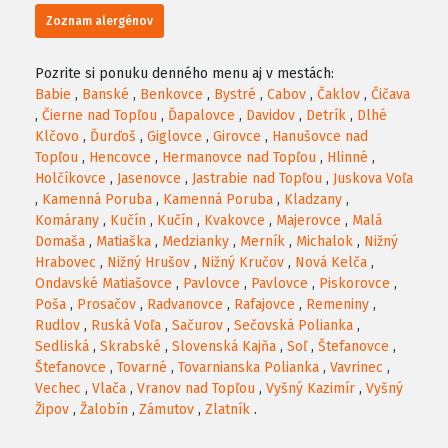
Zoznam alergénov
Pozrite si ponuku denného menu aj v mestách:
Babie
,
Banské
,
Benkovce
,
Bystré
,
Cabov
,
Čaklov
,
Čičava
,
Čierne nad Topľou
,
Ďapalovce
,
Davidov
,
Detrík
,
Dlhé
Klčovo
,
Ďurďoš
,
Giglovce
,
Girovce
,
Hanušovce nad
Topľou
,
Hencovce
,
Hermanovce nad Topľou
,
Hlinné
,
Holčíkovce
,
Jasenovce
,
Jastrabie nad Topľou
,
Juskova Voľa
,
Kamenná Poruba
,
Kamenná Poruba
,
Kladzany
,
Komárany
,
Kučín
,
Kučín
,
Kvakovce
,
Majerovce
,
Malá
Domaša
,
Matiaška
,
Medzianky
,
Merník
,
Michalok
,
Nižný
Hrabovec
,
Nižný Hrušov
,
Nižný Kručov
,
Nová Kelča
,
Ondavské Matiašovce
,
Pavlovce
,
Pavlovce
,
Piskorovce
,
Poša
,
Prosačov
,
Radvanovce
,
Rafajovce
,
Remeniny
,
Rudlov
,
Ruská Voľa
,
Sačurov
,
Sečovská Polianka
,
Sedliská
,
Skrabské
,
Slovenská Kajňa
,
Soľ
,
Štefanovce
,
Štefanovce
,
Tovarné
,
Tovarnianska Polianka
,
Vavrinec
,
Vechec
,
Vlača
,
Vranov nad Topľou
,
Vyšný Kazimír
,
Vyšný
Žipov
,
Žalobín
,
Zámutov
,
Zlatník
.