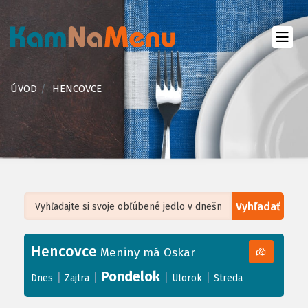
ÚVOD
HENCOVCE
Vyhľadať
Leaflet
| ©
OpenStreetMap
, Tiles courtesy of
Humanitarian OpenStreetMap
Team
Hencovce
+
Meniny má Oskar
−
Pondelok
|
|
|
|
Dnes
Zajtra
Utorok
Streda