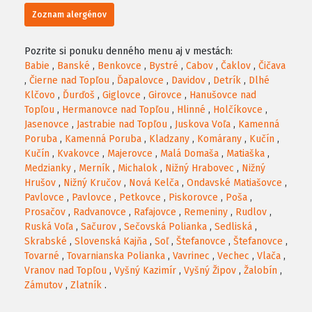
Zoznam alergénov
Pozrite si ponuku denného menu aj v mestách:
Babie
,
Banské
,
Benkovce
,
Bystré
,
Cabov
,
Čaklov
,
Čičava
,
Čierne nad Topľou
,
Ďapalovce
,
Davidov
,
Detrík
,
Dlhé
Klčovo
,
Ďurďoš
,
Giglovce
,
Girovce
,
Hanušovce nad
Topľou
,
Hermanovce nad Topľou
,
Hlinné
,
Holčíkovce
,
Jasenovce
,
Jastrabie nad Topľou
,
Juskova Voľa
,
Kamenná
Poruba
,
Kamenná Poruba
,
Kladzany
,
Komárany
,
Kučín
,
Kučín
,
Kvakovce
,
Majerovce
,
Malá Domaša
,
Matiaška
,
Medzianky
,
Merník
,
Michalok
,
Nižný Hrabovec
,
Nižný
Hrušov
,
Nižný Kručov
,
Nová Kelča
,
Ondavské Matiašovce
,
Pavlovce
,
Pavlovce
,
Petkovce
,
Piskorovce
,
Poša
,
Prosačov
,
Radvanovce
,
Rafajovce
,
Remeniny
,
Rudlov
,
Ruská Voľa
,
Sačurov
,
Sečovská Polianka
,
Sedliská
,
Skrabské
,
Slovenská Kajňa
,
Soľ
,
Štefanovce
,
Štefanovce
,
Tovarné
,
Tovarnianska Polianka
,
Vavrinec
,
Vechec
,
Vlača
,
Vranov nad Topľou
,
Vyšný Kazimír
,
Vyšný Žipov
,
Žalobín
,
Zámutov
,
Zlatník
.