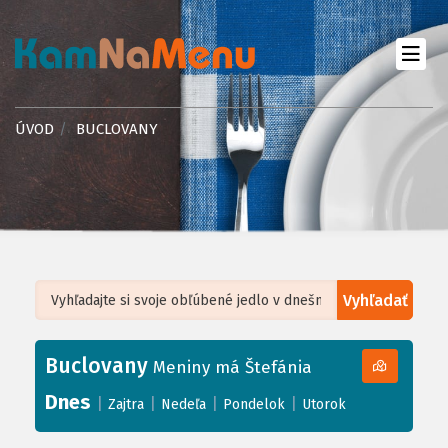
ÚVOD
BUCLOVANY
Vyhľadať
Leaflet
| ©
OpenStreetMap
, Tiles courtesy of
Humanitarian OpenStreetMap
Team
Buclovany
+
Meniny má Štefánia
−
Dnes
|
|
|
|
Zajtra
Nedeľa
Pondelok
Utorok