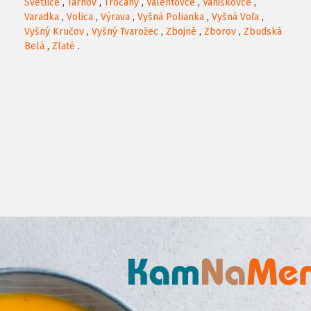
Svetlice
,
Tarnov
,
Tročany
,
Valentovce
,
Vaniškovce
,
Varadka
,
Volica
,
Výrava
,
Vyšná Polianka
,
Vyšná Voľa
,
Vyšný Kručov
,
Vyšný Tvarožec
,
Zbojné
,
Zborov
,
Zbudská
Belá
,
Zlaté
.