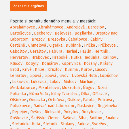
Zoznam alergénov
Pozrite si ponuku denného menu aj v mestách:
Abrahámovce
,
Abrahámovce
,
Andrejová
,
Bardejov
,
Bartošovce
,
Becherov
,
Beloveža
,
Bogliarka
,
Brestov nad
Laborcom
,
Brezov
,
Brezovka
,
Čabalovce
,
Čabiny
,
Čertižné
,
Chmeľová
,
Cigeľka
,
Dubinné
,
Frička
,
Fričkovce
,
Gaboltov
,
Geraltov
,
Habura
,
Harhaj
,
Hažlín
,
Hertník
,
Hervartov
,
Hrabovec
,
Hrabské
,
Hutka
,
Jedlinka
,
Kalinov
,
Kľušov
,
Kobyly
,
Komárov
,
Koprivnica
,
Kožany
,
Krásny
Brod
,
Krivé
,
Kríže
,
Kružlov
,
Kurima
,
Kurov
,
Lascov
,
Lenartov
,
Lipová
,
Lipová
,
Livov
,
Livovská Huta
,
Lopúchov
,
Lukavica
,
Lukavica
,
Lukov
,
Malcov
,
Marhaň
,
Medzilaborce
,
Mikulášová
,
Mokroluh
,
Ňagov
,
Nižná
Polianka
,
Nižná Voľa
,
Nižný Tvarožec
,
Oľka
,
Oľšavce
,
Oľšinkov
,
Ondavka
,
Ortuťová
,
Osikov
,
Palota
,
Petrová
,
Poliakovce
,
Radvaň nad Laborcom
,
Raslavice
,
Regetovka
,
Repejov
,
Rešov
,
Richvald
,
Rokytov
,
Rokytovce
,
Roškovce
,
Šarišské Čierne
,
Šašová
,
Šiba
,
Smilno
,
Snakov
,
Stebnícka Huta
,
Stebník
,
Stuľany
,
Sukov
,
Sveržov
,