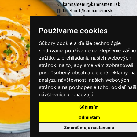
kamnamenu@kamnamenu.sk
facebook/kamnamenu.sk
instagram/kamnamenu.sk
Používame cookies
KONTAKTUJTE NÁS
Súbory cookie a ďalšie technológie
sledovania používame na zlepšenie vášho
zážitku z prehliadania našich webových
PRIHLÁSIŤ SA DO ZÁKAZNÍCKEJ ZÓNY
stránok, na to, aby sme vám zobrazovali
prispôsobený obsah a cielené reklamy, na
Všeobecné obchodné podmienky
analýzu návštevnosti našich webových
Ochrana osobných údajov
stránok a na pochopenie toho, odkiaľ naši
návštevníci prichádzajú.
Cookies
Súhlasím
Moje KamNaMenu
Pridať reštauráciu
Odmietam
Cenník balíkov
Zmeniť moje nastavenia