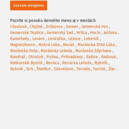
Zoznam alergénov
Pozrite si ponuku denného menu aj v mestách:
Chvalová
,
Chyžné
,
Držkovce
,
Gemer
,
Gemerská Ves
,
Gemerské Teplice
,
Gemerský Sad
,
Hrlica
,
Hucín
,
Jelšava
,
Kameňany
,
Leváre
,
Levkuška
,
Licince
,
Lubeník
,
Magnezitovce
,
Mokrá Lúka
,
Muráň
,
Muránska Dlhá Lúka
,
Muránska Huta
,
Muránska Lehota
,
Muránska Zdychava
,
Nandraž
,
Otročok
,
Polina
,
Prihradzany
,
Rašice
,
Ratková
,
Ratkovské Bystré
,
Revúca
,
Revúcka Lehota
,
Rybník
,
Rybník
,
Sirk
,
Šivetice
,
Skerešovo
,
Tornaľa
,
Turčok
,
Žiar
.