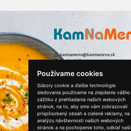
kamnamenu@kamnamenu.sk
facebook/kamnamenu.sk
instagram/kamnamenu.sk
Používame cookies
Súbory cookie a ďalšie technológie
KONTAKTUJTE NÁS
sledovania používame na zlepšenie vášho
zážitku z prehliadania našich webových
stránok, na to, aby sme vám zobrazovali
PRIHLÁSIŤ SA DO ZÁKAZNÍCKEJ ZÓNY
prispôsobený obsah a cielené reklamy, na
analýzu návštevnosti našich webových
Všeobecné obchodné podmienky
stránok a na pochopenie toho, odkiaľ naši