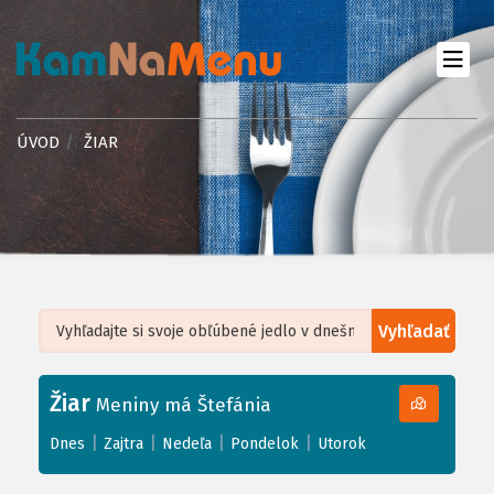
ÚVOD
ŽIAR
Vyhľadať
Leaflet
| ©
OpenStreetMap
, Tiles courtesy of
Humanitarian OpenStreetMap
Team
Žiar
+
Meniny má Štefánia
−
|
|
|
|
Dnes
Zajtra
Nedeľa
Pondelok
Utorok