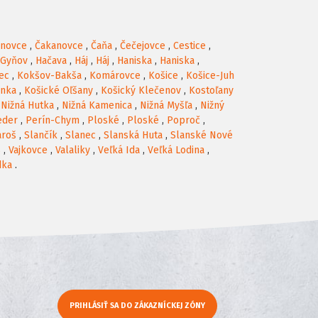
anovce
,
Čakanovce
,
Čaňa
,
Čečejovce
,
Cestice
,
Gyňov
,
Hačava
,
Háj
,
Háj
,
Haniska
,
Haniska
,
ec
,
Kokšov-Bakša
,
Komárovce
,
Košice
,
Košice-Juh
anka
,
Košické Oľšany
,
Košický Klečenov
,
Kostoľany
,
Nižná Hutka
,
Nižná Kamenica
,
Nižná Myšľa
,
Nižný
eder
,
Perín-Chym
,
Ploské
,
Ploské
,
Poproč
,
ároš
,
Slančík
,
Slanec
,
Slanská Huta
,
Slanské Nové
s
,
Vajkovce
,
Valaliky
,
Veľká Ida
,
Veľká Lodina
,
dka
.
PRIHLÁSIŤ SA DO ZÁKAZNÍCKEJ ZÓNY