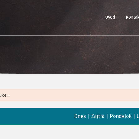
Úvod
Kontak
Leaflet
| ©
Op
|
|
|
Dnes
Zajtra
Pondelok