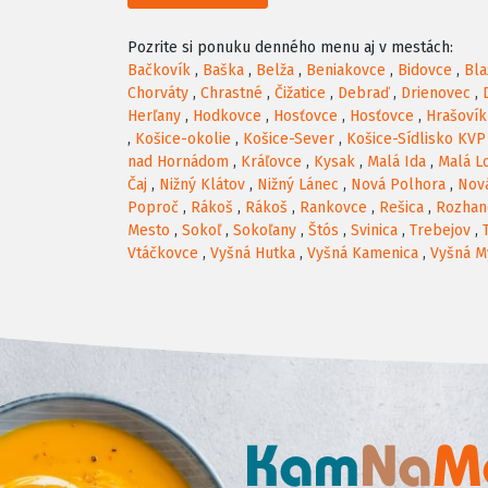
Pozrite si ponuku denného menu aj v mestách:
Bačkovík
,
Baška
,
Belža
,
Beniakovce
,
Bidovce
,
Bla
Chorváty
,
Chrastné
,
Čižatice
,
Debraď
,
Drienovec
,
Herľany
,
Hodkovce
,
Hosťovce
,
Hosťovce
,
Hrašovík
,
Košice-okolie
,
Košice-Sever
,
Košice-Sídlisko KVP
nad Hornádom
,
Kráľovce
,
Kysak
,
Malá Ida
,
Malá L
Čaj
,
Nižný Klátov
,
Nižný Lánec
,
Nová Polhora
,
Nov
Poproč
,
Rákoš
,
Rákoš
,
Rankovce
,
Rešica
,
Rozhan
Mesto
,
Sokoľ
,
Sokoľany
,
Štós
,
Svinica
,
Trebejov
,
Vtáčkovce
,
Vyšná Hutka
,
Vyšná Kamenica
,
Vyšná M