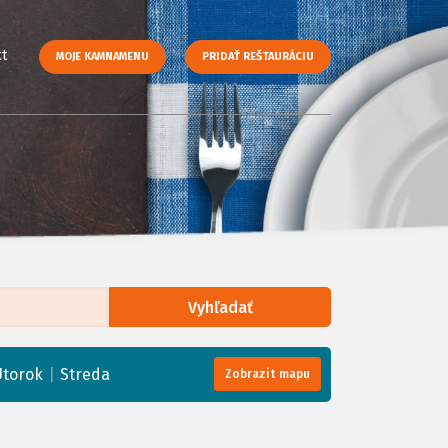
t
MOJE KAMNAMENU
PRIDAŤ REŠTAURÁCIU
Vyhľadať
enStreetMap
, Tiles courtesy of
Humanitarian OpenStreetMap Team
|
Utorok
Streda
Zobrazit mapu