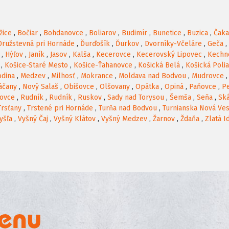
žice
,
Bočiar
,
Bohdanovce
,
Boliarov
,
Budimír
,
Bunetice
,
Buzica
,
Čak
Družstevná pri Hornáde
,
Ďurďošík
,
Ďurkov
,
Dvorníky-Včeláre
,
Geča
,
,
Hýľov
,
Janík
,
Jasov
,
Kalša
,
Kecerovce
,
Kecerovský Lipovec
,
Kechn
,
Košice-Staré Mesto
,
Košice-Ťahanovce
,
Košická Belá
,
Košická Poli
odina
,
Medzev
,
Milhosť
,
Mokrance
,
Moldava nad Bodvou
,
Mudrovce
áčany
,
Nový Salaš
,
Obišovce
,
Olšovany
,
Opátka
,
Opiná
,
Paňovce
,
P
ovce
,
Rudník
,
Rudník
,
Ruskov
,
Sady nad Torysou
,
Šemša
,
Seňa
,
Sk
Trsťany
,
Trstené pri Hornáde
,
Turňa nad Bodvou
,
Turnianska Nová Ve
yšľa
,
Vyšný Čaj
,
Vyšný Klátov
,
Vyšný Medzev
,
Žarnov
,
Ždaňa
,
Zlatá I