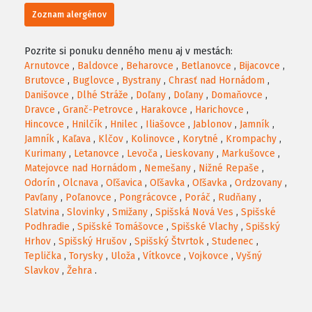
Zoznam alergénov
Pozrite si ponuku denného menu aj v mestách:
Arnutovce
,
Baldovce
,
Beharovce
,
Betlanovce
,
Bijacovce
,
Brutovce
,
Buglovce
,
Bystrany
,
Chrasť nad Hornádom
,
Danišovce
,
Dlhé Stráže
,
Doľany
,
Doľany
,
Domaňovce
,
Dravce
,
Granč-Petrovce
,
Harakovce
,
Harichovce
,
Hincovce
,
Hnilčík
,
Hnilec
,
Iliašovce
,
Jablonov
,
Jamník
,
Jamník
,
Kaľava
,
Klčov
,
Kolinovce
,
Korytné
,
Krompachy
,
Kurimany
,
Letanovce
,
Levoča
,
Lieskovany
,
Markušovce
,
Matejovce nad Hornádom
,
Nemešany
,
Nižné Repaše
,
Odorín
,
Olcnava
,
Oľšavica
,
Oľšavka
,
Oľšavka
,
Ordzovany
,
Pavľany
,
Poľanovce
,
Pongrácovce
,
Poráč
,
Rudňany
,
Slatvina
,
Slovinky
,
Smižany
,
Spišská Nová Ves
,
Spišské
Podhradie
,
Spišské Tomášovce
,
Spišské Vlachy
,
Spišský
Hrhov
,
Spišský Hrušov
,
Spišský Štvrtok
,
Studenec
,
Teplička
,
Torysky
,
Uloža
,
Vítkovce
,
Vojkovce
,
Vyšný
Slavkov
,
Žehra
.