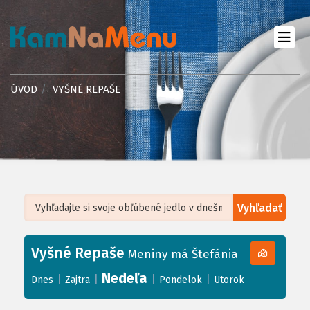
ÚVOD
VYŠNÉ REPAŠE
Vyhľadať
Leaflet
| ©
OpenStreetMap
, Tiles courtesy of
Humanitarian OpenStreetMap
Team
Vyšné Repaše
+
Meniny má Štefánia
−
Nedeľa
|
|
|
|
Dnes
Zajtra
Pondelok
Utorok