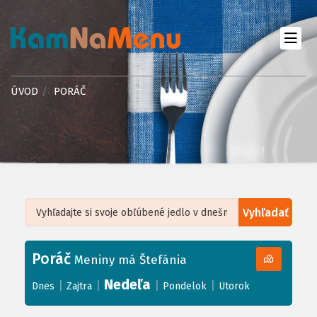
ÚVOD
PORÁČ
Vyhľadať
Leaflet
| ©
OpenStreetMap
, Tiles courtesy of
Humanitarian OpenStreetMap
Team
Poráč
+
Meniny má Štefánia
−
Nedeľa
|
|
|
|
Dnes
Zajtra
Pondelok
Utorok