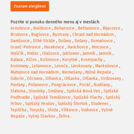
Zoznam alergénov
Pozrite si ponuku denného menu aj v mestách:
Arnutovce
,
Baldovce
,
Beharovce
,
Betlanovce
,
Bijacovce
,
Brutovce
,
Buglovce
,
Bystrany
,
Chrasť nad Hornádom
,
Danišovce
,
Dlhé Stráže
,
Doľany
,
Doľany
,
Domaňovce
,
Granč-Petrovce
,
Harakovce
,
Harichovce
,
Hincovce
,
Hnilčík
,
Hnilec
,
Iliašovce
,
Jablonov
,
Jamník
,
Jamník
,
Kaľava
,
Klčov
,
Kolinovce
,
Korytné
,
Krompachy
,
Kurimany
,
Letanovce
,
Levoča
,
Lieskovany
,
Markušovce
,
Matejovce nad Hornádom
,
Nemešany
,
Nižné Repaše
,
Odorín
,
Olcnava
,
Oľšavica
,
Oľšavka
,
Oľšavka
,
Ordzovany
,
Pavľany
,
Poľanovce
,
Pongrácovce
,
Poráč
,
Rudňany
,
Slatvina
,
Slovinky
,
Smižany
,
Spišská Nová Ves
,
Spišské
Podhradie
,
Spišské Tomášovce
,
Spišské Vlachy
,
Spišský
Hrhov
,
Spišský Hrušov
,
Spišský Štvrtok
,
Studenec
,
Teplička
,
Torysky
,
Uloža
,
Vítkovce
,
Vojkovce
,
Vyšné
Repaše
,
Vyšný Slavkov
,
Žehra
.