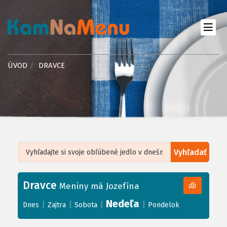
ÚVOD
DRAVCE
Vyhľadať
Leaflet
| ©
OpenStreetMap
, Tiles courtesy of
Humanitarian OpenStreetMap
Team
Dravce
+
Meniny má Jozefína
−
Nedeľa
|
|
|
|
Dnes
Zajtra
Sobota
Pondelok