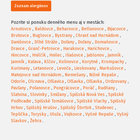
Zoznam alergénov
Pozrite si ponuku denného menu aj v mestách:
Arnutovce
,
Baldovce
,
Beharovce
,
Betlanovce
,
Bijacovce
,
Brutovce
,
Buglovce
,
Bystrany
,
Chrasť nad Hornádom
,
Danišovce
,
Dlhé Stráže
,
Doľany
,
Doľany
,
Domaňovce
,
Dravce
,
Granč-Petrovce
,
Harakovce
,
Harichovce
,
Hincovce
,
Hnilčík
,
Hnilec
,
Iliašovce
,
Jablonov
,
Jamník
,
Jamník
,
Kaľava
,
Klčov
,
Kolinovce
,
Korytné
,
Krompachy
,
Kurimany
,
Letanovce
,
Levoča
,
Lieskovany
,
Markušovce
,
Matejovce nad Hornádom
,
Nemešany
,
Nižné Repaše
,
Odorín
,
Olcnava
,
Oľšavica
,
Oľšavka
,
Oľšavka
,
Ordzovany
,
Pavľany
,
Poľanovce
,
Pongrácovce
,
Poráč
,
Rudňany
,
Slatvina
,
Slovinky
,
Smižany
,
Spišská Nová Ves
,
Spišské
Podhradie
,
Spišské Tomášovce
,
Spišské Vlachy
,
Spišský
Hrhov
,
Spišský Hrušov
,
Spišský Štvrtok
,
Studenec
,
Teplička
,
Torysky
,
Uloža
,
Vojkovce
,
Vyšné Repaše
,
Vyšný
Slavkov
,
Žehra
.