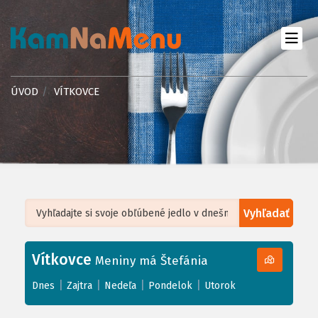
ÚVOD
VÍTKOVCE
Vyhľadať
Leaflet
| ©
OpenStreetMap
, Tiles courtesy of
Humanitarian OpenStreetMap
Team
Vítkovce
+
Meniny má Štefánia
−
|
|
|
|
Dnes
Zajtra
Nedeľa
Pondelok
Utorok