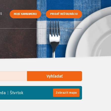
t
MOJE KAMNAMENU
PRIDAŤ REŠTAURÁCIU
Vyhľadať
enStreetMap
, Tiles courtesy of
Humanitarian OpenStreetMap Team
|
eda
Štvrtok
Zobrazit mapu