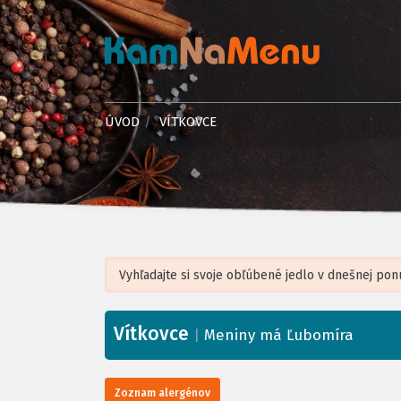
ÚVOD
VÍTKOVCE
Vítkovce
+
|
Meniny má Ľubomíra
−
Zoznam alergénov