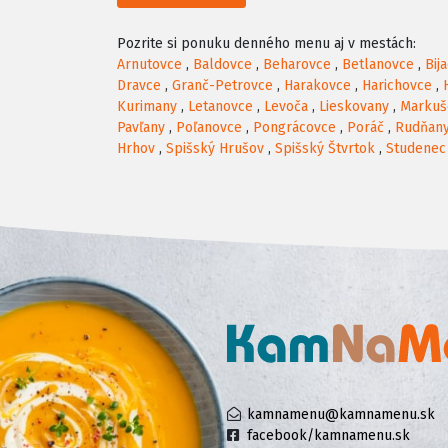
Pozrite si ponuku denného menu aj v mestách:
Arnutovce
,
Baldovce
,
Beharovce
,
Betlanovce
,
Bij
Dravce
,
Granč-Petrovce
,
Harakovce
,
Harichovce
,
Kurimany
,
Letanovce
,
Levoča
,
Lieskovany
,
Markuš
Pavľany
,
Poľanovce
,
Pongrácovce
,
Poráč
,
Rudňan
Hrhov
,
Spišský Hrušov
,
Spišský Štvrtok
,
Studenec
kamnamenu@kamnamenu.sk
facebook/kamnamenu.sk