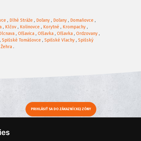
vce
,
Dlhé Stráže
,
Doľany
,
Doľany
,
Domaňovce
,
a
,
Klčov
,
Kolinovce
,
Korytné
,
Krompachy
,
Olcnava
,
Oľšavica
,
Oľšavka
,
Oľšavka
,
Ordzovany
,
,
Spišské Tomášovce
,
Spišské Vlachy
,
Spišský
,
Žehra
.
PRIHLÁSIŤ SA DO ZÁKAZNÍCKEJ ZÓNY
y
Moje KamNaMenu
ies
Pridať reštauráciu