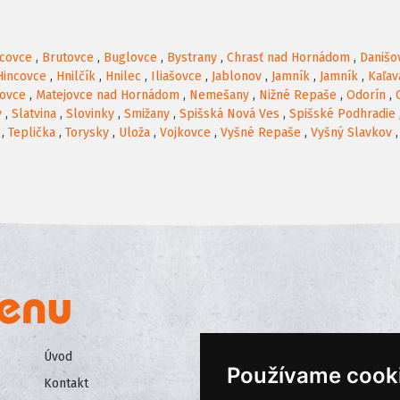
acovce
,
Brutovce
,
Buglovce
,
Bystrany
,
Chrasť nad Hornádom
,
Danišo
Hincovce
,
Hnilčík
,
Hnilec
,
Iliašovce
,
Jablonov
,
Jamník
,
Jamník
,
Kaľav
ovce
,
Matejovce nad Hornádom
,
Nemešany
,
Nižné Repaše
,
Odorín
,
y
,
Slatvina
,
Slovinky
,
Smižany
,
Spišská Nová Ves
,
Spišské Podhradie
,
Teplička
,
Torysky
,
Uloža
,
Vojkovce
,
Vyšné Repaše
,
Vyšný Slavkov
Úvod
Všeobecné obchodné podmienk
Používame cook
Kontakt
Ochrana osobných údajov