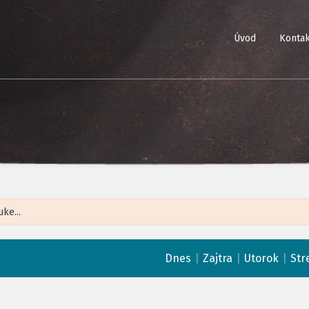
Úvod
Kontak
Leaflet
| ©
Op
|
|
|
Dnes
Zajtra
Utorok
Str