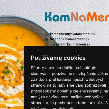
kamnamenu@kamnamenu.sk
facebook/kamnamenu.sk
instagram/kamnamenu.sk
Používame cookies
KONTAKTUJTE NÁS
Súbory cookie a ďalšie technológie
sledovania používame na zlepšenie vášho
zážitku z prehliadania našich webových
PRIHLÁSIŤ SA DO ZÁKAZNÍCKEJ ZÓNY
stránok, na to, aby sme vám zobrazovali
prispôsobený obsah a cielené reklamy, na
Všeobecné obchodné podmienky
analýzu návštevnosti našich webových
Ochrana osobných údajov
stránok a na pochopenie toho, odkiaľ naši
Cookies
návštevníci prichádzajú.