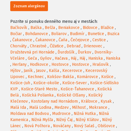
Zoznam alergénov
Pozrite si ponuku denného menu aj v mestách:
Bačkovík
,
Baška
,
Belža
,
Beniakovce
,
Bidovce
,
Blažice
,
Bočiar
,
Bohdanovce
,
Boliarov
,
Budimír
,
Bunetice
,
Buzica
,
Čakanovce
,
Čakanovce
,
Čaňa
,
Čečejovce
,
Cestice
,
Chorváty
,
Chrastné
,
Čižatice
,
Debraď
,
Drienovec
,
Družstevná pri Hornáde
,
Ďurďošík
,
Ďurkov
,
Dvorníky-
Včeláre
,
Geča
,
Gyňov
,
Hačava
,
Háj
,
Háj
,
Haniska
,
Haniska
,
Herľany
,
Hodkovce
,
Hosťovce
,
Hosťovce
,
Hrašovík
,
Hýľov
,
Janík
,
Jasov
,
Kalša
,
Kecerovce
,
Kecerovský
Lipovec
,
Kechnec
,
Kokšov-Bakša
,
Komárovce
,
Košice
,
Košice-Juh
,
Košice-okolie
,
Košice-Sever
,
Košice-Sídlisko
KVP
,
Košice-Staré Mesto
,
Košice-Ťahanovce
,
Košická
Belá
,
Košická Polianka
,
Košické Oľšany
,
Košický
Klečenov
,
Kostoľany nad Hornádom
,
Kráľovce
,
Kysak
,
Malá Ida
,
Malá Lodina
,
Medzev
,
Milhosť
,
Mokrance
,
Moldava nad Bodvou
,
Mudrovce
,
Nižná Hutka
,
Nižná
Kamenica
,
Nižná Myšľa
,
Nižný Čaj
,
Nižný Klátov
,
Nižný
Lánec
,
Nová Polhora
,
Nováčany
,
Nový Salaš
,
Obišovce
,