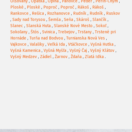
Olšovany
,
Opátka
,
Opiná
,
Paňovce
,
Peder
,
Perín-Chym
,
Ploské
,
Ploské
,
Poproč
,
Poproč
,
Rákoš
,
Rákoš
,
Rankovce
,
Rešica
,
Rozhanovce
,
Rudník
,
Rudník
,
Ruskov
,
Sady nad Torysou
,
Šemša
,
Seňa
,
Skároš
,
Slančík
,
Slanec
,
Slanská Huta
,
Slanské Nové Mesto
,
Sokoľ
,
Sokoľany
,
Štós
,
Svinica
,
Trebejov
,
Trsťany
,
Trstené pri
Hornáde
,
Turňa nad Bodvou
,
Turnianska Nová Ves
,
Vajkovce
,
Valaliky
,
Veľká Ida
,
Vtáčkovce
,
Vyšná Hutka
,
Vyšná Kamenica
,
Vyšná Myšľa
,
Vyšný Čaj
,
Vyšný Klátov
,
Vyšný Medzev
,
Zádiel
,
Žarnov
,
Ždaňa
,
Zlatá Idka
.