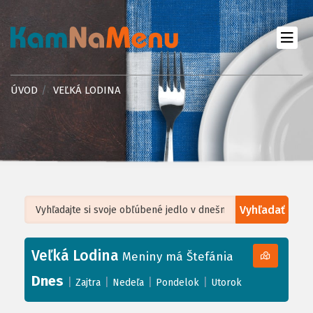
ÚVOD
VEĽKÁ LODINA
Vyhľadať
Leaflet
| ©
OpenStreetMap
, Tiles courtesy of
Humanitarian OpenStreetMap
Team
Veľká Lodina
+
Meniny má Štefánia
−
Dnes
|
|
|
|
Zajtra
Nedeľa
Pondelok
Utorok