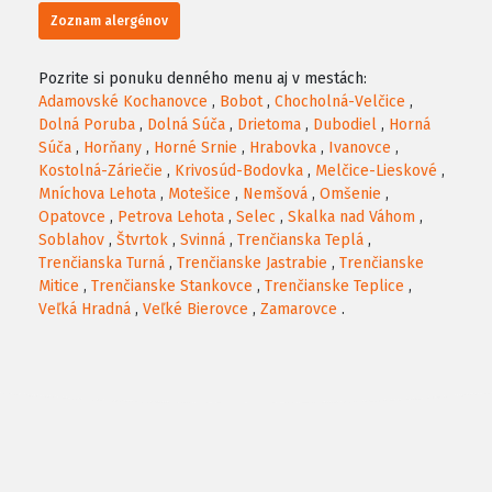
Zoznam alergénov
Pozrite si ponuku denného menu aj v mestách:
Adamovské Kochanovce
,
Bobot
,
Chocholná-Velčice
,
Dolná Poruba
,
Dolná Súča
,
Drietoma
,
Dubodiel
,
Horná
Súča
,
Horňany
,
Horné Srnie
,
Hrabovka
,
Ivanovce
,
Kostolná-Záriečie
,
Krivosúd-Bodovka
,
Melčice-Lieskové
,
Mníchova Lehota
,
Motešice
,
Nemšová
,
Omšenie
,
Opatovce
,
Petrova Lehota
,
Selec
,
Skalka nad Váhom
,
Soblahov
,
Štvrtok
,
Svinná
,
Trenčianska Teplá
,
Trenčianska Turná
,
Trenčianske Jastrabie
,
Trenčianske
Mitice
,
Trenčianske Stankovce
,
Trenčianske Teplice
,
Veľká Hradná
,
Veľké Bierovce
,
Zamarovce
.