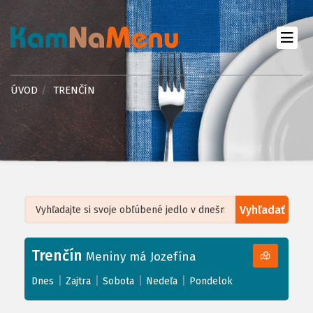
ÚVOD
TRENČÍN
Vyhľadať
Leaflet
| ©
OpenStreetMap
, Tiles courtesy of
Humanitarian OpenStreetMap
Team
Trenčín
+
Meniny má Jozefína
−
|
|
|
|
Dnes
Zajtra
Sobota
Nedeľa
Pondelok