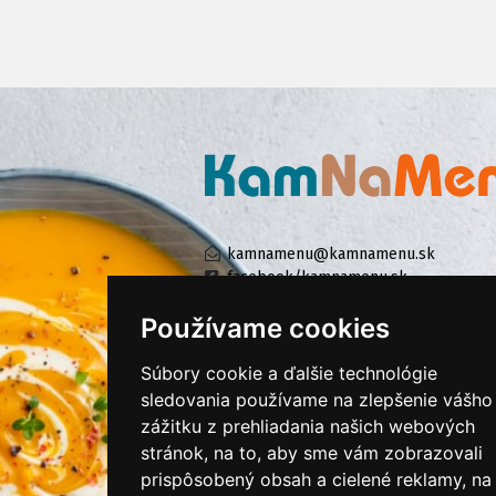
kamnamenu@kamnamenu.sk
facebook/kamnamenu.sk
instagram/kamnamenu.sk
Používame cookies
Súbory cookie a ďalšie technológie
KONTAKTUJTE NÁS
sledovania používame na zlepšenie vášho
zážitku z prehliadania našich webových
stránok, na to, aby sme vám zobrazovali
PRIHLÁSIŤ SA DO ZÁKAZNÍCKEJ ZÓNY
prispôsobený obsah a cielené reklamy, na