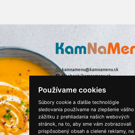
kamnamenu@kamnamenu.sk
facebook/kamnamenu.sk
instagram/kamnamenu.sk
Používame cookies
Súbory cookie a ďalšie technológie
KONTAKTUJTE NÁS
sledovania používame na zlepšenie vášho
zážitku z prehliadania našich webových
stránok, na to, aby sme vám zobrazovali
PRIHLÁSIŤ SA DO ZÁKAZNÍCKEJ ZÓNY
prispôsobený obsah a cielené reklamy, na