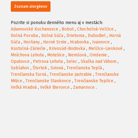
Zoznam alergénov
Pozrite si ponuku denného menu aj v mestách:
Adamovské Kochanovce
,
Bobot
,
Chocholná-Velčice
,
Dolná Poruba
,
Dolná Súča
,
Drietoma
,
Dubodiel
,
Horná
Súča
,
Horňany
,
Horné Srnie
,
Hrabovka
,
Ivanovce
,
Kostolná-Záriečie
,
Krivosúd-Bodovka
,
Melčice-Lieskové
,
Mníchova Lehota
,
Motešice
,
Nemšová
,
Omšenie
,
Opatovce
,
Petrova Lehota
,
Selec
,
Skalka nad Váhom
,
Soblahov
,
Štvrtok
,
Svinná
,
Trenčianska Teplá
,
Trenčianska Turná
,
Trenčianske Jastrabie
,
Trenčianske
Mitice
,
Trenčianske Stankovce
,
Trenčianske Teplice
,
Veľká Hradná
,
Veľké Bierovce
,
Zamarovce
.