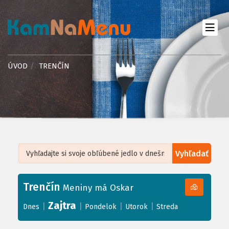
ÚVOD
TRENČÍN
Vyhľadať
Leaflet
| ©
OpenStreetMap
, Tiles courtesy of
Humanitarian OpenStreetMap
Team
Trenčín
+
Meniny má Oskar
−
Zajtra
|
|
|
|
Dnes
Pondelok
Utorok
Streda