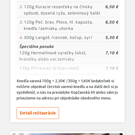
2.
120g Kuracie rezančeky na čínsky
6,50 €
spôsob, dusená ryža, zeleninový šalát
3.
120g Peč. brav. Plece, hl. kapusta,
6,50 €
knedľa /zemiaky, uhorka
4.
300g Langoš /cesnak, kečup, syr/
5,30 €
Špeciálna ponuka
120g Hermelínové syrečky (4ks),
7,10 €
hranolky alebo var.zemiaky
130g Prír.kurací al.brav.rezeň,
7,10 €
op.zemiaky/al.ryža,hranolky/zel.obloha
Knedľa varená 700g = 2,30€ /350g = 1,60€ kedykoľvek si
130g Vypr. br./kurací/, rezeň,var.al.opek.
7,10 €
môžete objednať čerstvú varenú knedľu a na ďalší deň si ju
zemiaky/al. ryža/,zel. Šalát
vyzdvihnúť, u nás na prevádzke Kopčanská 69 alebo vám ju
130g Pl.brav.al.kurací rezeň/
privezieme na adresu pri objednávke obedového menu.
šunka+syr/,hranolky/op.zemiaky/zel.šalát
7,10 €
Detail reštaurácie
130g Čiernoh.rezeň brav/
7,10 €
kurací,hranolky,al.var.zemiaky,zel.obloha