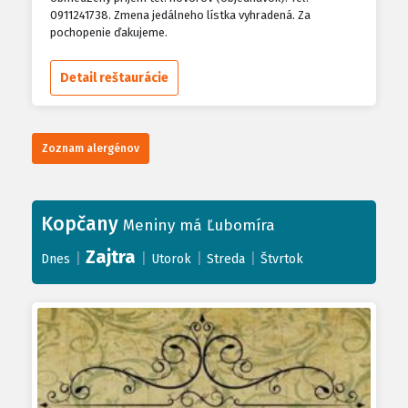
kakao alebo mak
0911241738. Zmena jedálneho lístka vyhradená. Za
pochopenie ďakujeme.
Detail reštaurácie
Zoznam alergénov
Kopčany
Meniny má Ľubomíra
Zajtra
|
|
|
|
Dnes
Utorok
Streda
Štvrtok