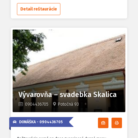
Detail reštaurácie
Vývarovňa – svadebka Skalica
0904436705
Potočná 93
DONÁŠKA -
0904436705
Odoberať denn
Tlačiť d