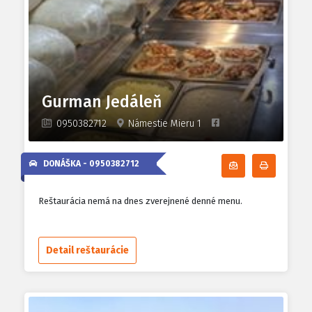
Gurman Jedáleň
0950382712
Námestie Mieru 1
DONÁŠKA -
0950382712
Odoberať denn
Tlačiť d
Reštaurácia nemá na dnes zverejnené denné menu.
Detail reštaurácie