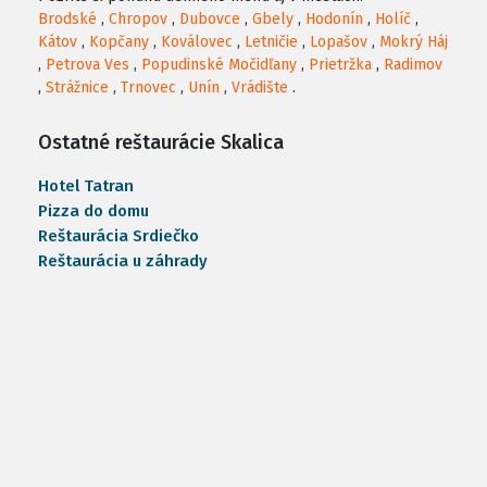
Brodské
,
Chropov
,
Dubovce
,
Gbely
,
Hodonín
,
Holíč
,
Kátov
,
Kopčany
,
Koválovec
,
Letničie
,
Lopašov
,
Mokrý Háj
,
Petrova Ves
,
Popudinské Močidľany
,
Prietržka
,
Radimov
,
Strážnice
,
Trnovec
,
Unín
,
Vrádište
.
Ostatné reštaurácie Skalica
Hotel Tatran
Pizza do domu
Reštaurácia Srdiečko
Reštaurácia u záhrady