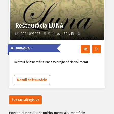
Reštaurácia LUNA
0904695207
Kollárova 891/15
DONÁŠKA -
Odoberať denn
Tlačiť d
Reštaurácia nemá na dnes zverejnené denné menu.
Detail reštaurácie
Zoznam alergénov
Pozrite si ponuku denného menu aj v mestách: