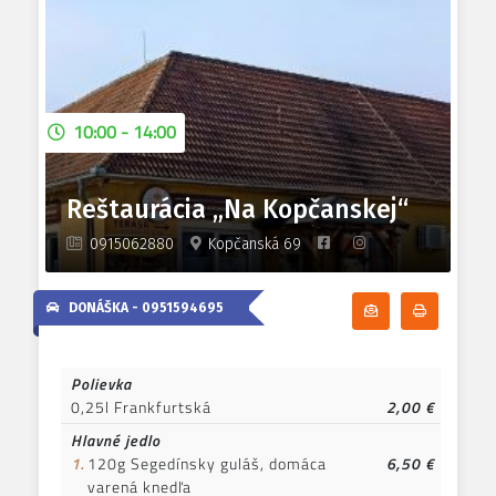
10:00 - 14:00
Reštaurácia „Na Kopčanskej“
0915062880
Kopčanská 69
DONÁŠKA -
0951594695
Odoberať denn
Tlačiť d
Polievka
0,25l Frankfurtská
2,00 €
Hlavné jedlo
1.
120g Segedínsky guláš, domáca
6,50 €
varená knedľa