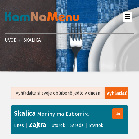
ÚVOD
SKALICA
Vyhľadať
Leaflet
| ©
OpenStreetMap
, Tiles courtesy of
Humanitarian OpenStreetMap
Team
Skalica
+
Meniny má Ľubomíra
−
Zajtra
|
|
|
|
Dnes
Utorok
Streda
Štvrtok