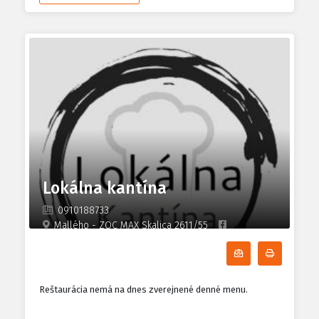
Lokálna kantína
0910188733
Mallého - ZOC MAX Skalica 2611/55
Odoberať denn
Tlačiť d
Reštaurácia nemá na dnes zverejnené denné menu.