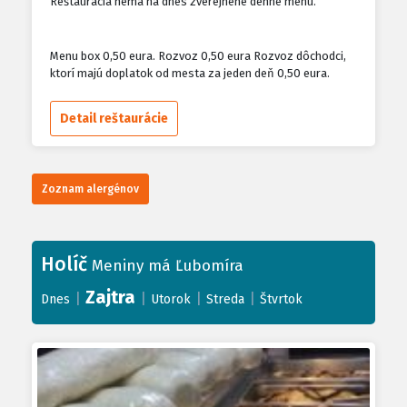
Reštaurácia nemá na dnes zverejnené denné menu.
Menu box 0,50 eura. Rozvoz 0,50 eura Rozvoz dôchodci,
ktorí majú doplatok od mesta za jeden deň 0,50 eura.
Detail reštaurácie
Zoznam alergénov
Holíč
Meniny má Ľubomíra
Zajtra
|
|
|
|
Dnes
Utorok
Streda
Štvrtok