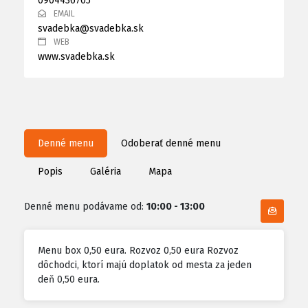
0904436705
EMAIL
svadebka@svadebka.sk
WEB
www.svadebka.sk
Denné menu
Odoberať denné menu
Popis
Galéria
Mapa
Denné menu podávame od:
10:00 - 13:00
Odobe
Menu box 0,50 eura. Rozvoz 0,50 eura Rozvoz
dôchodci, ktorí majú doplatok od mesta za jeden
deň 0,50 eura.