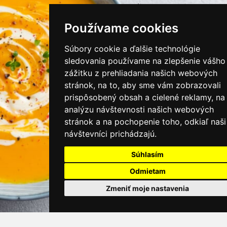
instagram/kamnamenu.sk
Používame cookies
KONTAKTUJTE NÁS
Súbory cookie a ďalšie technológie
sledovania používame na zlepšenie vášho
zážitku z prehliadania našich webových
PRIHLÁSIŤ SA DO ZÁKAZNÍCKEJ ZÓNY
stránok, na to, aby sme vám zobrazovali
prispôsobený obsah a cielené reklamy, na
Všeobecné obchodné podmienky
analýzu návštevnosti našich webových
stránok a na pochopenie toho, odkiaľ naši
Ochrana osobných údajov
návštevníci prichádzajú.
Cookies
Súhlasím
Moje KamNaMenu
Odmietam
Pridať reštauráciu
Cenník balíkov
Zmeniť moje nastavenia