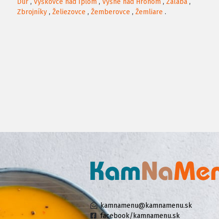
Ďur
,
Vyškovce nad Ipľom
,
Vyšné nad Hronom
,
Zalaba
,
Zbrojníky
,
Želiezovce
,
Žemberovce
,
Žemliare
.
kamnamenu@kamnamenu.sk
facebook/kamnamenu.sk