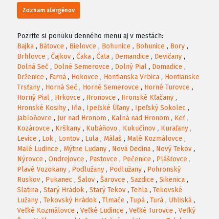
Zoznam alergénov
Pozrite si ponuku denného menu aj v mestách:
Bajka
,
Bátovce
,
Bielovce
,
Bohunice
,
Bohunice
,
Bory
,
Brhlovce
,
Čajkov
,
Čaka
,
Čata
,
Demandice
,
Devičany
,
Dolná Seč
,
Dolné Semerovce
,
Dolný Pial
,
Domadice
,
Drženice
,
Farná
,
Hokovce
,
Hontianska Vrbica
,
Hontianske
Trsťany
,
Horná Seč
,
Horné Semerovce
,
Horné Turovce
,
Horný Pial
,
Hrkovce
,
Hronovce
,
Hronské Kľačany
,
Hronské Kosihy
,
Iňa
,
Ipeľské Úľany
,
Ipeľský Sokolec
,
Jabloňovce
,
Jur nad Hronom
,
Kalná nad Hronom
,
Keť
,
Kozárovce
,
Krškany
,
Kubáňovo
,
Kukučínov
,
Kuraľany
,
Levice
,
Lok
,
Lontov
,
Lula
,
Málaš
,
Malé Kozmálovce
,
Malé Ludince
,
Mýtne Ludany
,
Nová Dedina
,
Nový Tekov
,
Nýrovce
,
Ondrejovce
,
Pastovce
,
Pečenice
,
Plášťovce
,
Plavé Vozokany
,
Podlužany
,
Podlužany
,
Pohronský
Ruskov
,
Pukanec
,
Šalov
,
Šarovce
,
Sazdice
,
Sikenica
,
Slatina
,
Starý Hrádok
,
Starý Tekov
,
Tehla
,
Tekovské
Lužany
,
Tekovský Hrádok
,
Tlmače
,
Tupá
,
Turá
,
Uhliská
,
Veľké Kozmálovce
,
Veľké Ludince
,
Veľké Turovce
,
Veľký