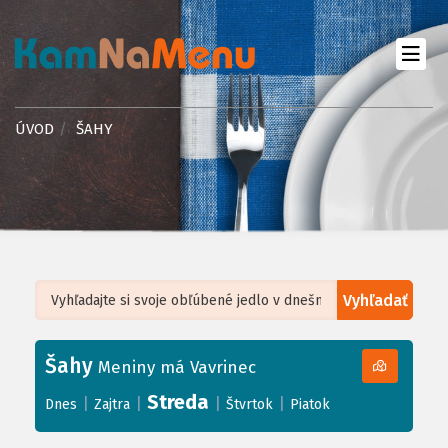
ÚVOD
ŠAHY
Vyhľadať
Leaflet
| ©
OpenStreetMap
, Tiles courtesy of
Humanitarian OpenStreetMap
Team
Šahy
+
Meniny má Vavrinec
−
Streda
|
|
|
|
Dnes
Zajtra
Štvrtok
Piatok