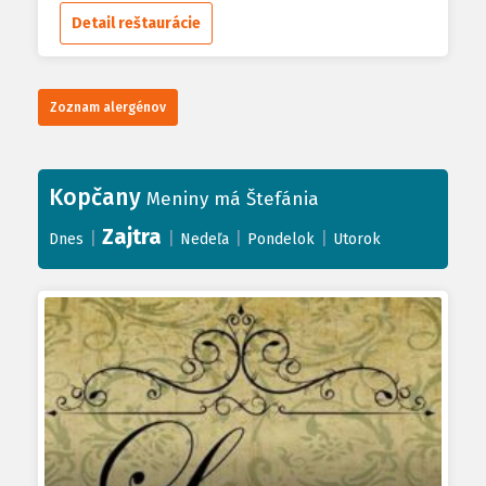
Detail reštaurácie
Zoznam alergénov
Kopčany
Meniny má Štefánia
Zajtra
|
|
|
|
Dnes
Nedeľa
Pondelok
Utorok