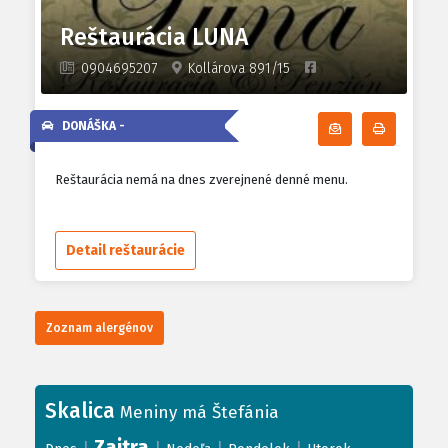
Reštaurácia LUNA
0904695207
Kollárova 891/15
DONÁŠKA -
Odoberať denn
Tlačiť d
Reštaurácia nemá na dnes zverejnené denné menu.
Detail reštaurácie
Zoznam alergénov
Skalica
Meniny má Štefánia
Zajtra