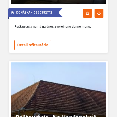
DONÁŠKA -
0950382712
Odoberať denn
Tlačiť d
Reštaurácia nemá na dnes zverejnené denné menu.
Detail reštaurácie