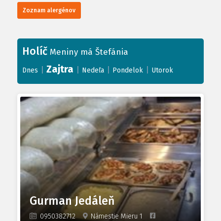
Zoznam alergénov
Holíč
Meniny má Štefánia
Zajtra
|
|
|
|
Dnes
Nedeľa
Pondelok
Utorok
Gurman Jedáleň
0950382712
Námestie Mieru 1