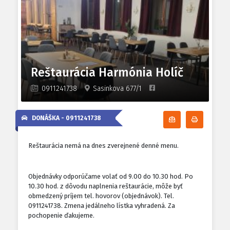
Reštaurácia Harmónia Holíč
0911241738
Sasinkova 677/1
DONÁŠKA -
0911241738
Odoberať denn
Tlačiť d
Reštaurácia nemá na dnes zverejnené denné menu.
Objednávky odporúčame volať od 9.00 do 10.30 hod. Po
10.30 hod. z dôvodu naplnenia reštaurácie, môže byť
obmedzený príjem tel. hovorov (objednávok). Tel.
0911241738. Zmena jedálneho lístka vyhradená. Za
pochopenie ďakujeme.