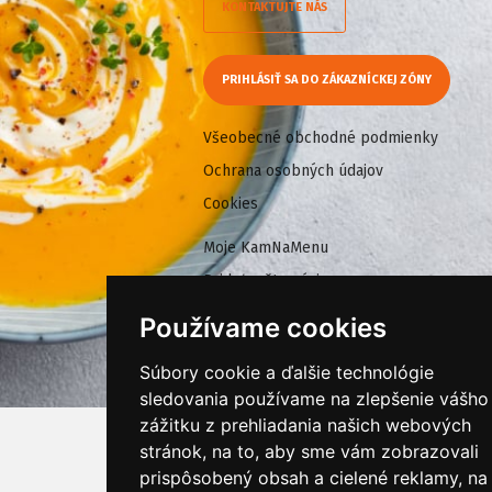
KONTAKTUJTE NÁS
PRIHLÁSIŤ SA DO ZÁKAZNÍCKEJ ZÓNY
Všeobecné obchodné podmienky
Ochrana osobných údajov
Cookies
Moje KamNaMenu
Pridať reštauráciu
Cenník balíkov
Používame cookies
Súbory cookie a ďalšie technológie
sledovania používame na zlepšenie vášho
zážitku z prehliadania našich webových
stránok, na to, aby sme vám zobrazovali
prispôsobený obsah a cielené reklamy, na