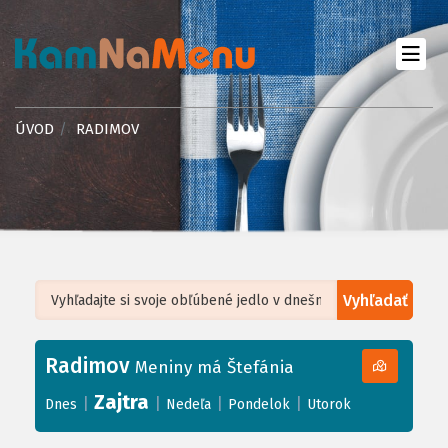
ÚVOD
RADIMOV
Vyhľadať
Leaflet
| ©
OpenStreetMap
, Tiles courtesy of
Humanitarian OpenStreetMap
Team
Radimov
+
Meniny má Štefánia
−
Zajtra
|
|
|
|
Dnes
Nedeľa
Pondelok
Utorok