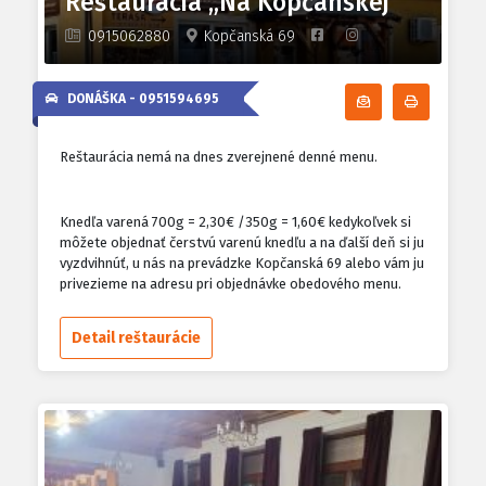
Reštaurácia „Na Kopčanskej“
0915062880
Kopčanská 69
DONÁŠKA -
0951594695
Odoberať denn
Tlačiť d
Reštaurácia nemá na dnes zverejnené denné menu.
Knedľa varená 700g = 2,30€ /350g = 1,60€ kedykoľvek si
môžete objednať čerstvú varenú knedľu a na ďalší deň si ju
vyzdvihnúť, u nás na prevádzke Kopčanská 69 alebo vám ju
privezieme na adresu pri objednávke obedového menu.
Detail reštaurácie