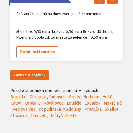
Reštaurácia nemá na dnes zverejnené denné menu.
Menu box 0,50 eura. Rozvoz 0,50 eura Rozvoz dôchodci,
ktorí majú doplatok od mesta za jeden deň 0,50 eura.
Detail reštaurácie
Zoznam alergénov
Pozrite si ponuku denného menu aj v mestách:
Brodské
,
Chropov
,
Dubovce
,
Gbely
,
Hodonín
,
Holíč
,
Kátov
,
Kopčany
,
Koválovec
,
Letničie
,
Lopašov
,
Mokrý Háj
,
Petrova Ves
,
Popudinské Močidľany
,
Prietržka
,
Skalica
,
Strážnice
,
Trnovec
,
Unín
,
Vrádište
.