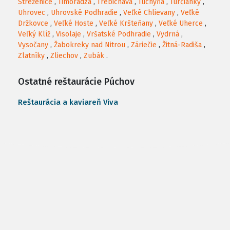
Streženice
,
Timoradza
,
Trebichava
,
Tuchyňa
,
Turčianky
,
Uhrovec
,
Uhrovské Podhradie
,
Veľké Chlievany
,
Veľké
Držkovce
,
Veľké Hoste
,
Veľké Kršteňany
,
Veľké Uherce
,
Veľký Klíž
,
Visolaje
,
Vršatské Podhradie
,
Vydrná
,
Vysočany
,
Žabokreky nad Nitrou
,
Záriečie
,
Žitná-Radiša
,
Zlatníky
,
Zliechov
,
Zubák
.
Ostatné reštaurácie Púchov
Reštaurácia a kaviareň Viva