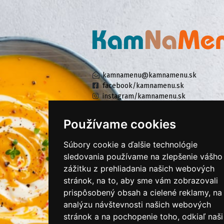
kamnamenu@kamnamenu.sk
facebook/kamnamenu.sk
instagram/kamnamenu.sk
Používame cookies
KONTAKTUJTE NÁS
Súbory cookie a ďalšie technológie
sledovania používame na zlepšenie vášho
zážitku z prehliadania našich webových
PRIHLÁSIŤ SA DO ZÁKAZNÍCKEJ ZÓNY
stránok, na to, aby sme vám zobrazovali
prispôsobený obsah a cielené reklamy, na
Všeobecné obchodné podmienky
analýzu návštevnosti našich webových
Ochrana osobných údajov
stránok a na pochopenie toho, odkiaľ naši
Cookies