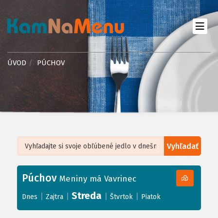
ÚVOD
PÚCHOV
Vyhľadať
Leaflet
| ©
OpenStreetMap
, Tiles courtesy of
Humanitarian OpenStreetMap
Team
Púchov
+
Meniny má Vavrinec
−
Streda
|
|
|
|
Dnes
Zajtra
Štvrtok
Piatok