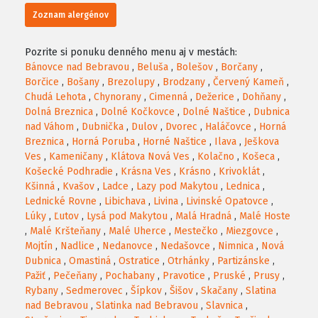
Zoznam alergénov
Pozrite si ponuku denného menu aj v mestách:
Bánovce nad Bebravou
,
Beluša
,
Bolešov
,
Borčany
,
Borčice
,
Bošany
,
Brezolupy
,
Brodzany
,
Červený Kameň
,
Chudá Lehota
,
Chynorany
,
Cimenná
,
Dežerice
,
Dohňany
,
Dolná Breznica
,
Dolné Kočkovce
,
Dolné Naštice
,
Dubnica
nad Váhom
,
Dubnička
,
Dulov
,
Dvorec
,
Haláčovce
,
Horná
Breznica
,
Horná Poruba
,
Horné Naštice
,
Ilava
,
Ješkova
Ves
,
Kameničany
,
Klátova Nová Ves
,
Kolačno
,
Košeca
,
Košecké Podhradie
,
Krásna Ves
,
Krásno
,
Krivoklát
,
Kšinná
,
Kvašov
,
Ladce
,
Lazy pod Makytou
,
Lednica
,
Lednické Rovne
,
Libichava
,
Livina
,
Livinské Opatovce
,
Lúky
,
Ľutov
,
Lysá pod Makytou
,
Malá Hradná
,
Malé Hoste
,
Malé Kršteňany
,
Malé Uherce
,
Mestečko
,
Miezgovce
,
Mojtín
,
Nadlice
,
Nedanovce
,
Nedašovce
,
Nimnica
,
Nová
Dubnica
,
Omastiná
,
Ostratice
,
Otrhánky
,
Partizánske
,
Pažiť
,
Pečeňany
,
Pochabany
,
Pravotice
,
Pruské
,
Prusy
,
Rybany
,
Sedmerovec
,
Šípkov
,
Šišov
,
Skačany
,
Slatina
nad Bebravou
,
Slatinka nad Bebravou
,
Slavnica
,