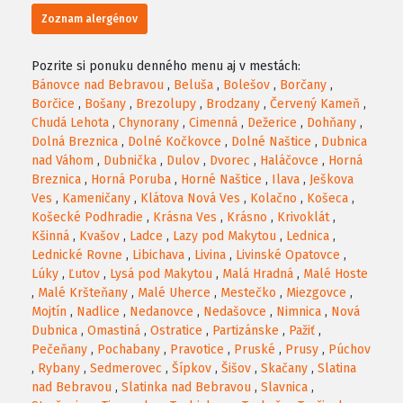
Zoznam alergénov
Pozrite si ponuku denného menu aj v mestách:
Bánovce nad Bebravou
,
Beluša
,
Bolešov
,
Borčany
,
Borčice
,
Bošany
,
Brezolupy
,
Brodzany
,
Červený Kameň
,
Chudá Lehota
,
Chynorany
,
Cimenná
,
Dežerice
,
Dohňany
,
Dolná Breznica
,
Dolné Kočkovce
,
Dolné Naštice
,
Dubnica
nad Váhom
,
Dubnička
,
Dulov
,
Dvorec
,
Haláčovce
,
Horná
Breznica
,
Horná Poruba
,
Horné Naštice
,
Ilava
,
Ješkova
Ves
,
Kameničany
,
Klátova Nová Ves
,
Kolačno
,
Košeca
,
Košecké Podhradie
,
Krásna Ves
,
Krásno
,
Krivoklát
,
Kšinná
,
Kvašov
,
Ladce
,
Lazy pod Makytou
,
Lednica
,
Lednické Rovne
,
Libichava
,
Livina
,
Livinské Opatovce
,
Lúky
,
Ľutov
,
Lysá pod Makytou
,
Malá Hradná
,
Malé Hoste
,
Malé Kršteňany
,
Malé Uherce
,
Mestečko
,
Miezgovce
,
Mojtín
,
Nadlice
,
Nedanovce
,
Nedašovce
,
Nimnica
,
Nová
Dubnica
,
Omastiná
,
Ostratice
,
Partizánske
,
Pažiť
,
Pečeňany
,
Pochabany
,
Pravotice
,
Pruské
,
Prusy
,
Púchov
,
Rybany
,
Sedmerovec
,
Šípkov
,
Šišov
,
Skačany
,
Slatina
nad Bebravou
,
Slatinka nad Bebravou
,
Slavnica
,