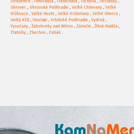
Streženice
,
Timoradza
,
Trebichava
,
Tuchyňa
,
Turčianky
,
Uhrovec
,
Uhrovské Podhradie
,
Veľké Chlievany
,
Veľké
Držkovce
,
Veľké Hoste
,
Veľké Kršteňany
,
Veľké Uherce
,
Veľký Klíž
,
Visolaje
,
Vršatské Podhradie
,
Vydrná
,
Vysočany
,
Žabokreky nad Nitrou
,
Záriečie
,
Žitná-Radiša
,
Zlatníky
,
Zliechov
,
Zubák
.