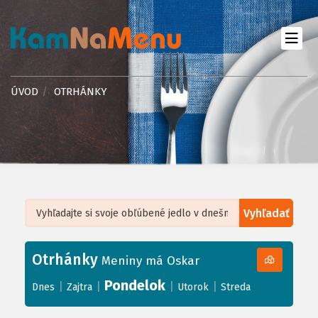
ÚVOD
OTRHÁNKY
Vyhľadať
Leaflet
| ©
OpenStreetMap
, Tiles courtesy of
Humanitarian OpenStreetMap
Team
Otrhánky
+
Meniny má Oskar
−
Pondelok
|
|
|
|
Dnes
Zajtra
Utorok
Streda