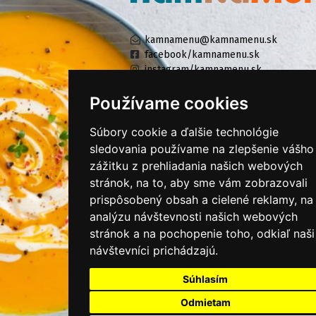
kamnamenu@kamnamenu.sk
facebook/kamnamenu.sk
instagram/kamnamenu.sk
Používame cookies
KONTAKTUJTE NÁS
Súbory cookie a ďalšie technológie
sledovania používame na zlepšenie vášho
zážitku z prehliadania našich webových
PRIHLÁSIŤ SA DO ZÁKAZNÍCKEJ ZÓNY
stránok, na to, aby sme vám zobrazovali
prispôsobený obsah a cielené reklamy, na
Všeobecné obchodné podmienky
analýzu návštevnosti našich webových
Ochrana osobných údajov
stránok a na pochopenie toho, odkiaľ naši
Cookies
návštevníci prichádzajú.
Moje KamNaMenu
Súhlasím
Pridať reštauráciu
Odmietam