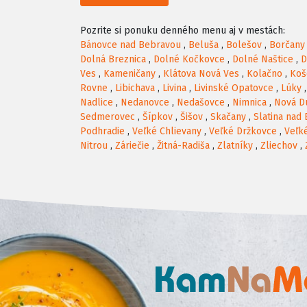
Pozrite si ponuku denného menu aj v mestách:
Bánovce nad Bebravou
,
Beluša
,
Bolešov
,
Borčany
Dolná Breznica
,
Dolné Kočkovce
,
Dolné Naštice
,
D
Ves
,
Kameničany
,
Klátova Nová Ves
,
Kolačno
,
Koš
Rovne
,
Libichava
,
Livina
,
Livinské Opatovce
,
Lúky
Nadlice
,
Nedanovce
,
Nedašovce
,
Nimnica
,
Nová D
Sedmerovec
,
Šípkov
,
Šišov
,
Skačany
,
Slatina nad
Podhradie
,
Veľké Chlievany
,
Veľké Držkovce
,
Veľk
Nitrou
,
Záriečie
,
Žitná-Radiša
,
Zlatníky
,
Zliechov
,