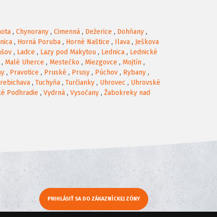
hota
,
Chynorany
,
Cimenná
,
Dežerice
,
Dohňany
,
nica
,
Horná Poruba
,
Horné Naštice
,
Ilava
,
Ješkova
ašov
,
Ladce
,
Lazy pod Makytou
,
Lednica
,
Lednické
,
Malé Uherce
,
Mestečko
,
Miezgovce
,
Mojtín
,
ny
,
Pravotice
,
Pruské
,
Prusy
,
Púchov
,
Rybany
,
rebichava
,
Tuchyňa
,
Turčianky
,
Uhrovec
,
Uhrovské
ké Podhradie
,
Vydrná
,
Vysočany
,
Žabokreky nad
PRIHLÁSIŤ SA DO ZÁKAZNÍCKEJ ZÓNY