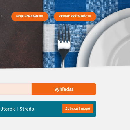
t
MOJE KAMNAMENU
PRIDAŤ REŠTAURÁCIU
Vyhľadať
enStreetMap
, Tiles courtesy of
Humanitarian OpenStreetMap Team
|
|
Utorok
Streda
Zobrazit mapu