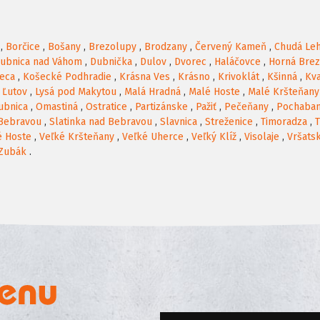
,
Borčice
,
Bošany
,
Brezolupy
,
Brodzany
,
Červený Kameň
,
Chudá Le
ubnica nad Váhom
,
Dubnička
,
Dulov
,
Dvorec
,
Haláčovce
,
Horná Brez
eca
,
Košecké Podhradie
,
Krásna Ves
,
Krásno
,
Krivoklát
,
Kšinná
,
Kv
,
Ľutov
,
Lysá pod Makytou
,
Malá Hradná
,
Malé Hoste
,
Malé Kršteňany
ubnica
,
Omastiná
,
Ostratice
,
Partizánske
,
Pažiť
,
Pečeňany
,
Pochaba
 Bebravou
,
Slatinka nad Bebravou
,
Slavnica
,
Streženice
,
Timoradza
,
T
é Hoste
,
Veľké Kršteňany
,
Veľké Uherce
,
Veľký Klíž
,
Visolaje
,
Vršats
Zubák
.