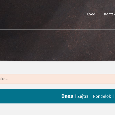
Úvod
Kontak
Leaflet
| ©
Op
Dnes
|
|
Zajtra
Pondelok