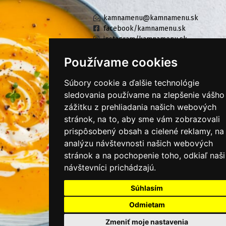
kamnamenu@kamnamenu.sk
facebook/kamnamenu.sk
instagram/kamnamenu.sk
Používame cookies
KONTAKTUJTE NÁS
Súbory cookie a ďalšie technológie
sledovania používame na zlepšenie vášho
zážitku z prehliadania našich webových
PRIHLÁSIŤ SA DO ZÁKAZNÍCKEJ ZÓNY
stránok, na to, aby sme vám zobrazovali
prispôsobený obsah a cielené reklamy, na
Všeobecné obchodné podmienky
analýzu návštevnosti našich webových
Ochrana osobných údajov
stránok a na pochopenie toho, odkiaľ naši
návštevníci prichádzajú.
Cookies
Moje KamNaMenu
Súhlasím
Pridať reštauráciu
Odmietam
Cenník balíkov
Zmeniť moje nastavenia