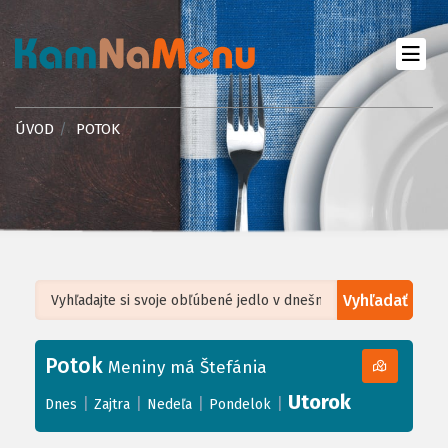
ÚVOD
POTOK
Vyhľadať
Leaflet
| ©
OpenStreetMap
, Tiles courtesy of
Humanitarian OpenStreetMap
Team
Potok
+
Meniny má Štefánia
−
Utorok
|
|
|
|
Dnes
Zajtra
Nedeľa
Pondelok