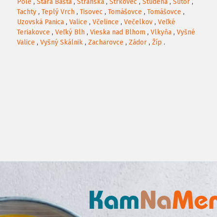
Pole
,
Stará Bašta
,
Stránska
,
Štrkovec
,
Studená
,
Sútor
,
Tachty
,
Teplý Vrch
,
Tisovec
,
Tomášovce
,
Tomášovce
,
Uzovská Panica
,
Valice
,
Včelince
,
Večelkov
,
Veľké
Teriakovce
,
Veľký Blh
,
Vieska nad Blhom
,
Vlkyňa
,
Vyšné
Valice
,
Vyšný Skálnik
,
Zacharovce
,
Zádor
,
Žíp
.