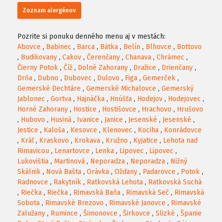
Zoznam alergénov
Pozrite si ponuku denného menu aj v mestách:
Abovce
,
Babinec
,
Barca
,
Bátka
,
Belín
,
Blhovce
,
Bottovo
,
Budikovany
,
Cakov
,
Čerenčany
,
Chanava
,
Chrámec
,
Čierny Potok
,
Číž
,
Dolné Zahorany
,
Dražice
,
Drienčany
,
Drňa
,
Dubno
,
Dubovec
,
Dulovo
,
Figa
,
Gemerček
,
Gemerské Dechtáre
,
Gemerské Michalovce
,
Gemerský
Jablonec
,
Gortva
,
Hajnáčka
,
Hnúšťa
,
Hodejov
,
Hodejovec
,
Horné Zahorany
,
Hostice
,
Hostišovce
,
Hrachovo
,
Hrušovo
,
Hubovo
,
Husiná
,
Ivanice
,
Janice
,
Jesenské
,
Jesenské
,
Jestice
,
Kaloša
,
Kesovce
,
Klenovec
,
Kociha
,
Konrádovce
,
Kráľ
,
Kraskovo
,
Krokava
,
Kružno
,
Kyjatice
,
Lehota nad
Rimavicou
,
Lenartovce
,
Lenka
,
Lipovec
,
Lipovec
,
Lukovištia
,
Martinová
,
Neporadza
,
Neporadza
,
Nižný
Skálnik
,
Nová Bašta
,
Orávka
,
Ožďany
,
Padarovce
,
Potok
,
Radnovce
,
Rakytník
,
Ratkovská Lehota
,
Ratkovská Suchá
,
Riečka
,
Riečka
,
Rimavská Baňa
,
Rimavská Seč
,
Rimavská
Sobota
,
Rimavské Brezovo
,
Rimavské Janovce
,
Rimavské
Zalužany
,
Rumince
,
Šimonovce
,
Širkovce
,
Slizké
,
Španie