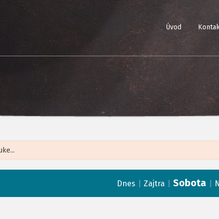
Úvod
Kontak
Leaflet
| ©
Op
Sobota
|
|
|
Dnes
Zajtra
N