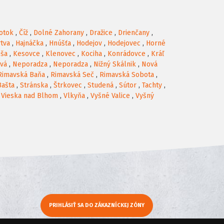
otok
,
Číž
,
Dolné Zahorany
,
Dražice
,
Drienčany
,
tva
,
Hajnáčka
,
Hnúšťa
,
Hodejov
,
Hodejovec
,
Horné
oša
,
Kesovce
,
Klenovec
,
Kociha
,
Konrádovce
,
Kráľ
ová
,
Neporadza
,
Neporadza
,
Nižný Skálnik
,
Nová
Rimavská Baňa
,
Rimavská Seč
,
Rimavská Sobota
,
Bašta
,
Stránska
,
Štrkovec
,
Studená
,
Sútor
,
Tachty
,
,
Vieska nad Blhom
,
Vlkyňa
,
Vyšné Valice
,
Vyšný
PRIHLÁSIŤ SA DO ZÁKAZNÍCKEJ ZÓNY