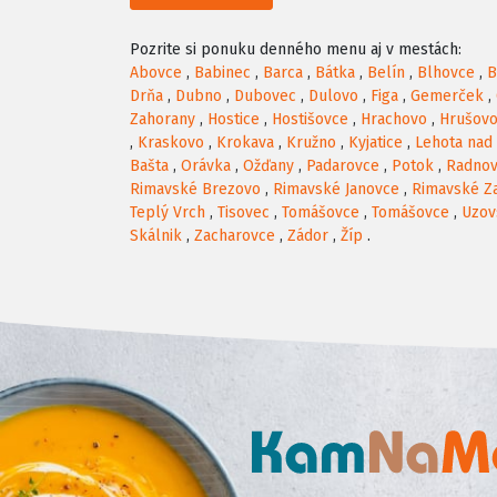
Pozrite si ponuku denného menu aj v mestách:
Abovce
,
Babinec
,
Barca
,
Bátka
,
Belín
,
Blhovce
,
B
Drňa
,
Dubno
,
Dubovec
,
Dulovo
,
Figa
,
Gemerček
,
Zahorany
,
Hostice
,
Hostišovce
,
Hrachovo
,
Hrušov
,
Kraskovo
,
Krokava
,
Kružno
,
Kyjatice
,
Lehota nad
Bašta
,
Orávka
,
Ožďany
,
Padarovce
,
Potok
,
Radno
Rimavské Brezovo
,
Rimavské Janovce
,
Rimavské Z
Teplý Vrch
,
Tisovec
,
Tomášovce
,
Tomášovce
,
Uzov
Skálnik
,
Zacharovce
,
Zádor
,
Žíp
.