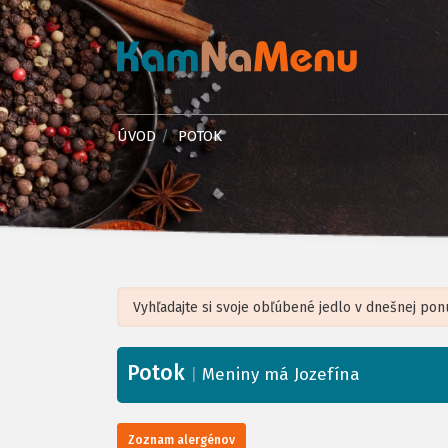
ÚVOD
POTOK
Potok
+
|
Meniny má Jozefína
−
Zoznam alergénov