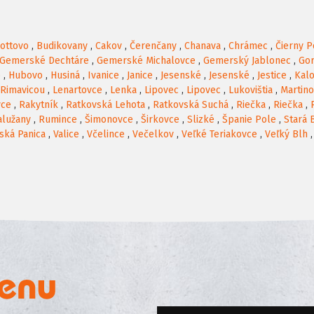
ottovo
,
Budikovany
,
Cakov
,
Čerenčany
,
Chanava
,
Chrámec
,
Čierny P
Gemerské Dechtáre
,
Gemerské Michalovce
,
Gemerský Jablonec
,
Gor
o
,
Hubovo
,
Husiná
,
Ivanice
,
Janice
,
Jesenské
,
Jesenské
,
Jestice
,
Kal
 Rimavicou
,
Lenartovce
,
Lenka
,
Lipovec
,
Lipovec
,
Lukovištia
,
Martin
vce
,
Rakytník
,
Ratkovská Lehota
,
Ratkovská Suchá
,
Riečka
,
Riečka
,
alužany
,
Rumince
,
Šimonovce
,
Širkovce
,
Slizké
,
Španie Pole
,
Stará 
ská Panica
,
Valice
,
Včelince
,
Večelkov
,
Veľké Teriakovce
,
Veľký Blh