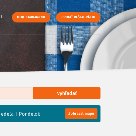
t
MOJE KAMNAMENU
PRIDAŤ REŠTAURÁCIU
Vyhľadať
enStreetMap
, Tiles courtesy of
Humanitarian OpenStreetMap Team
|
edeľa
Pondelok
Zobrazit mapu