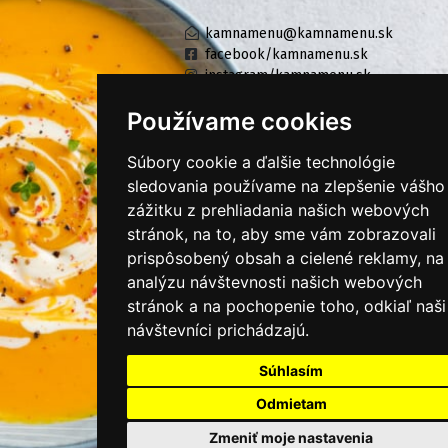
kamnamenu@kamnamenu.sk
facebook/kamnamenu.sk
instagram/kamnamenu.sk
Používame cookies
KONTAKTUJTE NÁS
Súbory cookie a ďalšie technológie
sledovania používame na zlepšenie vášho
zážitku z prehliadania našich webových
PRIHLÁSIŤ SA DO ZÁKAZNÍCKEJ ZÓNY
stránok, na to, aby sme vám zobrazovali
prispôsobený obsah a cielené reklamy, na
Všeobecné obchodné podmienky
analýzu návštevnosti našich webových
Ochrana osobných údajov
stránok a na pochopenie toho, odkiaľ naši
návštevníci prichádzajú.
Cookies
Moje KamNaMenu
Súhlasím
Pridať reštauráciu
Odmietam
Cenník balíkov
Zmeniť moje nastavenia