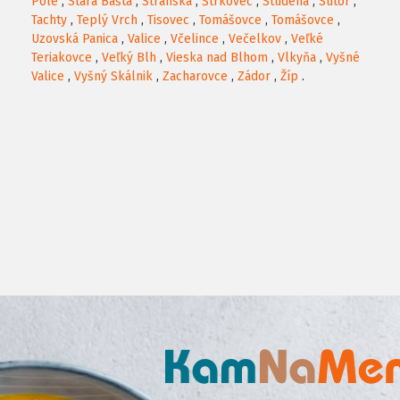
Pole
,
Stará Bašta
,
Stránska
,
Štrkovec
,
Studená
,
Sútor
,
Tachty
,
Teplý Vrch
,
Tisovec
,
Tomášovce
,
Tomášovce
,
Uzovská Panica
,
Valice
,
Včelince
,
Večelkov
,
Veľké
Teriakovce
,
Veľký Blh
,
Vieska nad Blhom
,
Vlkyňa
,
Vyšné
Valice
,
Vyšný Skálnik
,
Zacharovce
,
Zádor
,
Žíp
.