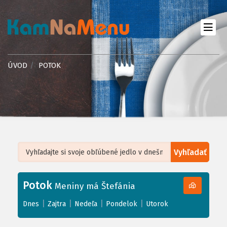
ÚVOD
POTOK
Vyhľadať
Leaflet
| ©
OpenStreetMap
, Tiles courtesy of
Humanitarian OpenStreetMap
Team
Potok
+
Meniny má Štefánia
−
|
|
|
|
Dnes
Zajtra
Nedeľa
Pondelok
Utorok