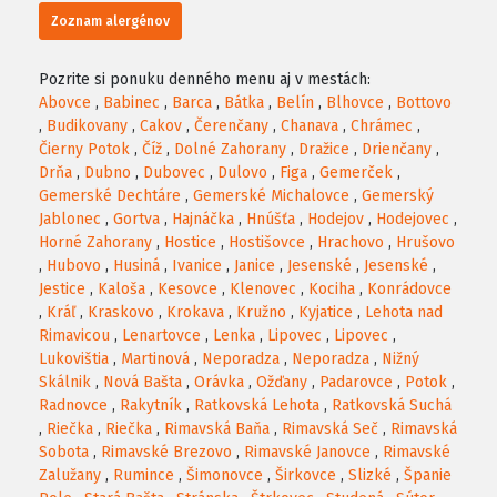
Zoznam alergénov
Pozrite si ponuku denného menu aj v mestách:
Abovce
,
Babinec
,
Barca
,
Bátka
,
Belín
,
Blhovce
,
Bottovo
,
Budikovany
,
Cakov
,
Čerenčany
,
Chanava
,
Chrámec
,
Čierny Potok
,
Číž
,
Dolné Zahorany
,
Dražice
,
Drienčany
,
Drňa
,
Dubno
,
Dubovec
,
Dulovo
,
Figa
,
Gemerček
,
Gemerské Dechtáre
,
Gemerské Michalovce
,
Gemerský
Jablonec
,
Gortva
,
Hajnáčka
,
Hnúšťa
,
Hodejov
,
Hodejovec
,
Horné Zahorany
,
Hostice
,
Hostišovce
,
Hrachovo
,
Hrušovo
,
Hubovo
,
Husiná
,
Ivanice
,
Janice
,
Jesenské
,
Jesenské
,
Jestice
,
Kaloša
,
Kesovce
,
Klenovec
,
Kociha
,
Konrádovce
,
Kráľ
,
Kraskovo
,
Krokava
,
Kružno
,
Kyjatice
,
Lehota nad
Rimavicou
,
Lenartovce
,
Lenka
,
Lipovec
,
Lipovec
,
Lukovištia
,
Martinová
,
Neporadza
,
Neporadza
,
Nižný
Skálnik
,
Nová Bašta
,
Orávka
,
Ožďany
,
Padarovce
,
Potok
,
Radnovce
,
Rakytník
,
Ratkovská Lehota
,
Ratkovská Suchá
,
Riečka
,
Riečka
,
Rimavská Baňa
,
Rimavská Seč
,
Rimavská
Sobota
,
Rimavské Brezovo
,
Rimavské Janovce
,
Rimavské
Zalužany
,
Rumince
,
Šimonovce
,
Širkovce
,
Slizké
,
Španie