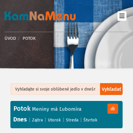
ÚVOD
POTOK
Vyhľadať
Leaflet
| ©
OpenStreetMap
, Tiles courtesy of
Humanitarian OpenStreetMap
Team
Potok
+
Meniny má Ľubomíra
−
Dnes
|
|
|
|
Zajtra
Utorok
Streda
Štvrtok