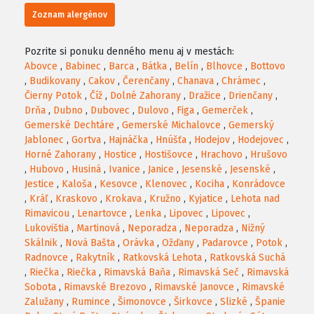
Zoznam alergénov
Pozrite si ponuku denného menu aj v mestách:
Abovce
,
Babinec
,
Barca
,
Bátka
,
Belín
,
Blhovce
,
Bottovo
,
Budikovany
,
Cakov
,
Čerenčany
,
Chanava
,
Chrámec
,
Čierny Potok
,
Číž
,
Dolné Zahorany
,
Dražice
,
Drienčany
,
Drňa
,
Dubno
,
Dubovec
,
Dulovo
,
Figa
,
Gemerček
,
Gemerské Dechtáre
,
Gemerské Michalovce
,
Gemerský
Jablonec
,
Gortva
,
Hajnáčka
,
Hnúšťa
,
Hodejov
,
Hodejovec
,
Horné Zahorany
,
Hostice
,
Hostišovce
,
Hrachovo
,
Hrušovo
,
Hubovo
,
Husiná
,
Ivanice
,
Janice
,
Jesenské
,
Jesenské
,
Jestice
,
Kaloša
,
Kesovce
,
Klenovec
,
Kociha
,
Konrádovce
,
Kráľ
,
Kraskovo
,
Krokava
,
Kružno
,
Kyjatice
,
Lehota nad
Rimavicou
,
Lenartovce
,
Lenka
,
Lipovec
,
Lipovec
,
Lukovištia
,
Martinová
,
Neporadza
,
Neporadza
,
Nižný
Skálnik
,
Nová Bašta
,
Orávka
,
Ožďany
,
Padarovce
,
Potok
,
Radnovce
,
Rakytník
,
Ratkovská Lehota
,
Ratkovská Suchá
,
Riečka
,
Riečka
,
Rimavská Baňa
,
Rimavská Seč
,
Rimavská
Sobota
,
Rimavské Brezovo
,
Rimavské Janovce
,
Rimavské
Zalužany
,
Rumince
,
Šimonovce
,
Širkovce
,
Slizké
,
Španie