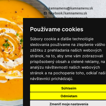
kamnamenu@kamnamenu.sk
facebook/kamnamenu.sk
instagram/kamnamenu.sk
Používame cookies
KONTAKTUJTE NÁS
Súbory cookie a ďalšie technológie
sledovania používame na zlepšenie vášho
zážitku z prehliadania našich webových
PRIHLÁSIŤ SA DO ZÁKAZNÍCKEJ ZÓNY
stránok, na to, aby sme vám zobrazovali
prispôsobený obsah a cielené reklamy, na
Všeobecné obchodné podmienky
analýzu návštevnosti našich webových
Ochrana osobných údajov
stránok a na pochopenie toho, odkiaľ naši
návštevníci prichádzajú.
Cookies
Moje KamNaMenu
Súhlasím
Pridať reštauráciu
Odmietam
Cenník balíkov
Zmeniť moje nastavenia