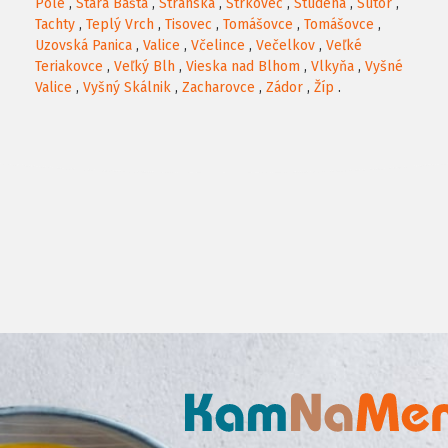
Pole
,
Stará Bašta
,
Stránska
,
Štrkovec
,
Studená
,
Sútor
,
Tachty
,
Teplý Vrch
,
Tisovec
,
Tomášovce
,
Tomášovce
,
Uzovská Panica
,
Valice
,
Včelince
,
Večelkov
,
Veľké
Teriakovce
,
Veľký Blh
,
Vieska nad Blhom
,
Vlkyňa
,
Vyšné
Valice
,
Vyšný Skálnik
,
Zacharovce
,
Zádor
,
Žíp
.