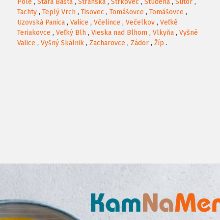
Pole
,
Stará Bašta
,
Stránska
,
Štrkovec
,
Studená
,
Sútor
,
Tachty
,
Teplý Vrch
,
Tisovec
,
Tomášovce
,
Tomášovce
,
Uzovská Panica
,
Valice
,
Včelince
,
Večelkov
,
Veľké
Teriakovce
,
Veľký Blh
,
Vieska nad Blhom
,
Vlkyňa
,
Vyšné
Valice
,
Vyšný Skálnik
,
Zacharovce
,
Zádor
,
Žíp
.