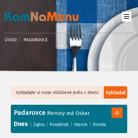
ÚVOD
PADAROVCE
Vyhľadať
Leaflet
| ©
OpenStreetMap
, Tiles courtesy of
Humanitarian OpenStreetMap
Team
Padarovce
+
Meniny má Oskar
−
Dnes
|
|
|
|
Zajtra
Pondelok
Utorok
Streda