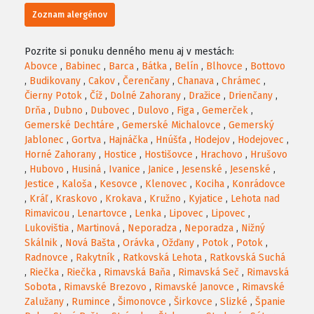
Zoznam alergénov
Pozrite si ponuku denného menu aj v mestách:
Abovce
,
Babinec
,
Barca
,
Bátka
,
Belín
,
Blhovce
,
Bottovo
,
Budikovany
,
Cakov
,
Čerenčany
,
Chanava
,
Chrámec
,
Čierny Potok
,
Číž
,
Dolné Zahorany
,
Dražice
,
Drienčany
,
Drňa
,
Dubno
,
Dubovec
,
Dulovo
,
Figa
,
Gemerček
,
Gemerské Dechtáre
,
Gemerské Michalovce
,
Gemerský
Jablonec
,
Gortva
,
Hajnáčka
,
Hnúšťa
,
Hodejov
,
Hodejovec
,
Horné Zahorany
,
Hostice
,
Hostišovce
,
Hrachovo
,
Hrušovo
,
Hubovo
,
Husiná
,
Ivanice
,
Janice
,
Jesenské
,
Jesenské
,
Jestice
,
Kaloša
,
Kesovce
,
Klenovec
,
Kociha
,
Konrádovce
,
Kráľ
,
Kraskovo
,
Krokava
,
Kružno
,
Kyjatice
,
Lehota nad
Rimavicou
,
Lenartovce
,
Lenka
,
Lipovec
,
Lipovec
,
Lukovištia
,
Martinová
,
Neporadza
,
Neporadza
,
Nižný
Skálnik
,
Nová Bašta
,
Orávka
,
Ožďany
,
Potok
,
Potok
,
Radnovce
,
Rakytník
,
Ratkovská Lehota
,
Ratkovská Suchá
,
Riečka
,
Riečka
,
Rimavská Baňa
,
Rimavská Seč
,
Rimavská
Sobota
,
Rimavské Brezovo
,
Rimavské Janovce
,
Rimavské
Zalužany
,
Rumince
,
Šimonovce
,
Širkovce
,
Slizké
,
Španie