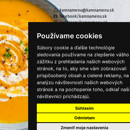
kamnamenu@kamnamenu.sk
facebook/kamnamenu.sk
instagram/kamnamenu.sk
Používame cookies
KONTAKTUJTE NÁS
Súbory cookie a ďalšie technológie
sledovania používame na zlepšenie vášho
zážitku z prehliadania našich webových
PRIHLÁSIŤ SA DO ZÁKAZNÍCKEJ ZÓNY
stránok, na to, aby sme vám zobrazovali
prispôsobený obsah a cielené reklamy, na
Všeobecné obchodné podmienky
analýzu návštevnosti našich webových
Ochrana osobných údajov
stránok a na pochopenie toho, odkiaľ naši
návštevníci prichádzajú.
Cookies
Moje KamNaMenu
Súhlasím
Pridať reštauráciu
Odmietam
Cenník balíkov
Zmeniť moje nastavenia