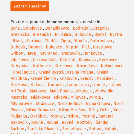
Zoznam alergénov
Pozrite si ponuku denného menu aj v mestách:
Baňa
,
Belejovce
,
Beňadikovce
,
Bodružal
,
Breznica
,
Breznička
,
Breznička
,
Brusnica
,
Bukovce
,
Bystrá
,
Bystrá
,
Bžany
,
Cernina
,
Chotča
,
Cigla
,
Dlhoňa
,
Dobroslava
,
Dubová
,
Dubová
,
Dukovce
,
Duplín
,
Fijaš
,
Giraltovce
,
Gribov
,
Havaj
,
Havranec
,
Hrabovčík
,
Hunkovce
,
Jakušovce
,
Jurkova Voľa
,
Kalnište
,
Kapišová
,
Kečkovce
,
Kobylnice
,
Kolbovce
,
Korejovce
,
Korunková
,
Kožuchovce
,
Kračúnovce
,
Krajná Bystrá
,
Krajná Poľana
,
Krajná
Porúbka
,
Krajné Čierno
,
Krišľovce
,
Kručov
,
Krušinec
,
Kružlová
,
Kuková
,
Kurimka
,
Ladomirová
,
Lomné
,
Lužany
pri Topli
,
Makovce
,
Malá Poľana
,
Matovce
,
Medvedie
,
Mestisko
,
Mičakovce
,
Miková
,
Miňovce
,
Miroľa
,
Mlynárovce
,
Mrázovce
,
Nižná Jedľová
,
Nižná Olšava
,
Nižná
Pisaná
,
Nižný Komárnik
,
Nižný Mirošov
,
Nižný Orlík
,
Nová
Polianka
,
Okrúhle
,
Potoky
,
Príkra
,
Pstriná
,
Radoma
,
Rakovčík
,
Rovné
,
Rovné
,
Rovné
,
Roztoky
,
Šandal
,
Šarbov
,
Šarišský Štiavnik
,
Šemetkovce
,
Soboš
,
Soľník
,