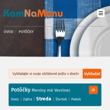
ÚVOD
POTÔČKY
Vyhľadať
Leaflet
| ©
OpenStreetMap
, Tiles courtesy of
Humanitarian OpenStreetMap
Team
Potôčky
+
Meniny má Vavrinec
−
Streda
|
|
|
|
Dnes
Zajtra
Štvrtok
Piatok