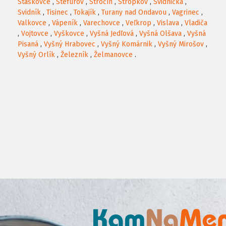
Staškovce
,
Štefurov
,
Stročín
,
Stropkov
,
Svidnička
,
Svidník
,
Tisinec
,
Tokajík
,
Turany nad Ondavou
,
Vagrinec
,
Valkovce
,
Vápeník
,
Varechovce
,
Veľkrop
,
Vislava
,
Vladiča
,
Vojtovce
,
Vyškovce
,
Vyšná Jedľová
,
Vyšná Olšava
,
Vyšná
Pisaná
,
Vyšný Hrabovec
,
Vyšný Komárnik
,
Vyšný Mirošov
,
Vyšný Orlík
,
Železník
,
Želmanovce
.