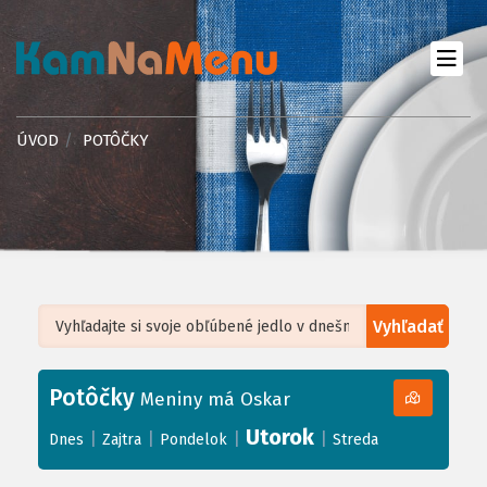
ÚVOD
POTÔČKY
Vyhľadať
Leaflet
| ©
OpenStreetMap
, Tiles courtesy of
Humanitarian OpenStreetMap
Team
Potôčky
+
Meniny má Oskar
−
Utorok
|
|
|
|
Dnes
Zajtra
Pondelok
Streda