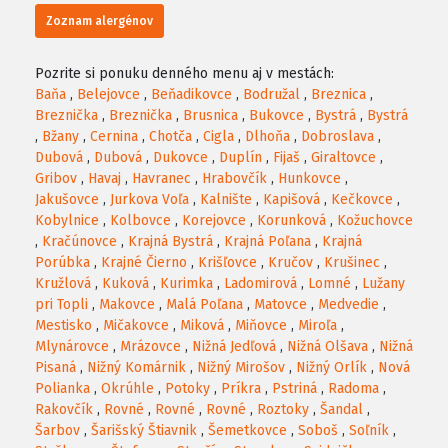
Zoznam alergénov
Pozrite si ponuku denného menu aj v mestách:
Baňa
,
Belejovce
,
Beňadikovce
,
Bodružal
,
Breznica
,
Breznička
,
Breznička
,
Brusnica
,
Bukovce
,
Bystrá
,
Bystrá
,
Bžany
,
Cernina
,
Chotča
,
Cigla
,
Dlhoňa
,
Dobroslava
,
Dubová
,
Dubová
,
Dukovce
,
Duplín
,
Fijaš
,
Giraltovce
,
Gribov
,
Havaj
,
Havranec
,
Hrabovčík
,
Hunkovce
,
Jakušovce
,
Jurkova Voľa
,
Kalnište
,
Kapišová
,
Kečkovce
,
Kobylnice
,
Kolbovce
,
Korejovce
,
Korunková
,
Kožuchovce
,
Kračúnovce
,
Krajná Bystrá
,
Krajná Poľana
,
Krajná
Porúbka
,
Krajné Čierno
,
Krišľovce
,
Kručov
,
Krušinec
,
Kružlová
,
Kuková
,
Kurimka
,
Ladomirová
,
Lomné
,
Lužany
pri Topli
,
Makovce
,
Malá Poľana
,
Matovce
,
Medvedie
,
Mestisko
,
Mičakovce
,
Miková
,
Miňovce
,
Miroľa
,
Mlynárovce
,
Mrázovce
,
Nižná Jedľová
,
Nižná Olšava
,
Nižná
Pisaná
,
Nižný Komárnik
,
Nižný Mirošov
,
Nižný Orlík
,
Nová
Polianka
,
Okrúhle
,
Potoky
,
Príkra
,
Pstriná
,
Radoma
,
Rakovčík
,
Rovné
,
Rovné
,
Rovné
,
Roztoky
,
Šandal
,
Šarbov
,
Šarišský Štiavnik
,
Šemetkovce
,
Soboš
,
Soľník
,