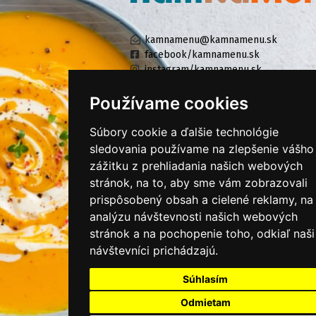
kamnamenu@kamnamenu.sk
facebook/kamnamenu.sk
instagram/kamnamenu.sk
Používame cookies
KONTAKTUJTE NÁS
Súbory cookie a ďalšie technológie
sledovania používame na zlepšenie vášho
zážitku z prehliadania našich webových
PRIHLÁSIŤ SA DO ZÁKAZNÍCKEJ ZÓNY
stránok, na to, aby sme vám zobrazovali
prispôsobený obsah a cielené reklamy, na
Všeobecné obchodné podmienky
analýzu návštevnosti našich webových
Ochrana osobných údajov
stránok a na pochopenie toho, odkiaľ naši
Cookies
návštevníci prichádzajú.
Moje KamNaMenu
Súhlasím
Pridať reštauráciu
Odmietam