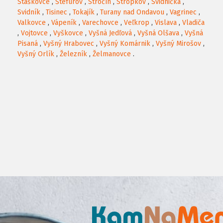
Staškovce
,
Štefurov
,
Stročín
,
Stropkov
,
Svidnička
,
Svidník
,
Tisinec
,
Tokajík
,
Turany nad Ondavou
,
Vagrinec
,
Valkovce
,
Vápeník
,
Varechovce
,
Veľkrop
,
Vislava
,
Vladiča
,
Vojtovce
,
Vyškovce
,
Vyšná Jedľová
,
Vyšná Olšava
,
Vyšná
Pisaná
,
Vyšný Hrabovec
,
Vyšný Komárnik
,
Vyšný Mirošov
,
Vyšný Orlík
,
Železník
,
Želmanovce
.