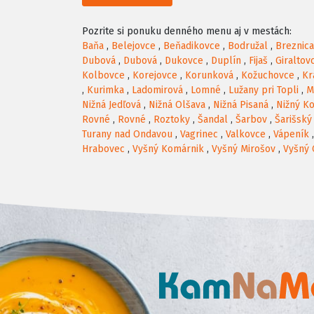
Pozrite si ponuku denného menu aj v mestách:
Baňa
,
Belejovce
,
Beňadikovce
,
Bodružal
,
Breznica
Dubová
,
Dubová
,
Dukovce
,
Duplín
,
Fijaš
,
Giraltov
Kolbovce
,
Korejovce
,
Korunková
,
Kožuchovce
,
Kr
,
Kurimka
,
Ladomirová
,
Lomné
,
Lužany pri Topli
,
M
Nižná Jedľová
,
Nižná Olšava
,
Nižná Pisaná
,
Nižný K
Rovné
,
Rovné
,
Roztoky
,
Šandal
,
Šarbov
,
Šarišský
Turany nad Ondavou
,
Vagrinec
,
Valkovce
,
Vápeník
Hrabovec
,
Vyšný Komárnik
,
Vyšný Mirošov
,
Vyšný 