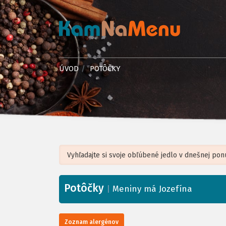
ÚVOD
POTÔČKY
Potôčky
+
|
Meniny má Jozefína
−
Zoznam alergénov