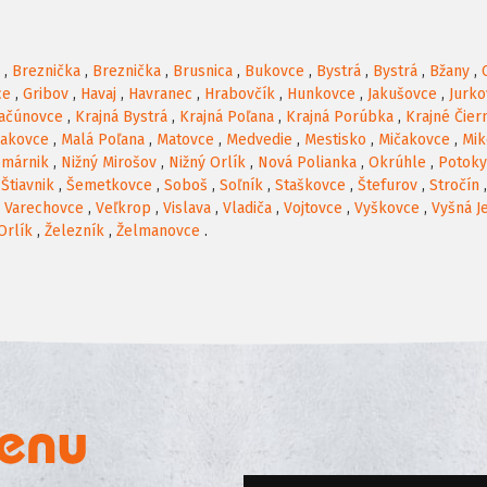
,
Breznička
,
Breznička
,
Brusnica
,
Bukovce
,
Bystrá
,
Bystrá
,
Bžany
,
ce
,
Gribov
,
Havaj
,
Havranec
,
Hrabovčík
,
Hunkovce
,
Jakušovce
,
Jurko
ačúnovce
,
Krajná Bystrá
,
Krajná Poľana
,
Krajná Porúbka
,
Krajné Čier
akovce
,
Malá Poľana
,
Matovce
,
Medvedie
,
Mestisko
,
Mičakovce
,
Mik
omárnik
,
Nižný Mirošov
,
Nižný Orlík
,
Nová Polianka
,
Okrúhle
,
Potoky
 Štiavnik
,
Šemetkovce
,
Soboš
,
Soľník
,
Staškovce
,
Štefurov
,
Stročín
,
Varechovce
,
Veľkrop
,
Vislava
,
Vladiča
,
Vojtovce
,
Vyškovce
,
Vyšná J
Orlík
,
Železník
,
Želmanovce
.