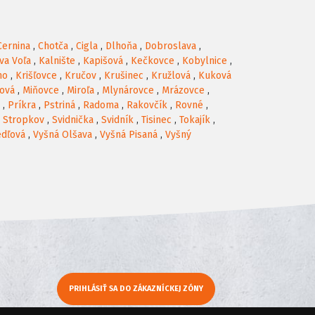
Cernina
,
Chotča
,
Cigla
,
Dlhoňa
,
Dobroslava
,
va Voľa
,
Kalnište
,
Kapišová
,
Kečkovce
,
Kobylnice
,
no
,
Krišľovce
,
Kručov
,
Krušinec
,
Kružlová
,
Kuková
ová
,
Miňovce
,
Miroľa
,
Mlynárovce
,
Mrázovce
,
,
Príkra
,
Pstriná
,
Radoma
,
Rakovčík
,
Rovné
,
,
Stropkov
,
Svidnička
,
Svidník
,
Tisinec
,
Tokajík
,
edľová
,
Vyšná Olšava
,
Vyšná Pisaná
,
Vyšný
PRIHLÁSIŤ SA DO ZÁKAZNÍCKEJ ZÓNY