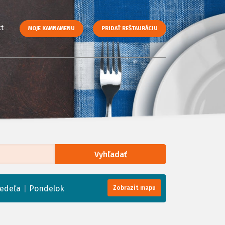
t
MOJE KAMNAMENU
PRIDAŤ REŠTAURÁCIU
Vyhľadať
enStreetMap
, Tiles courtesy of
Humanitarian OpenStreetMap Team
|
edeľa
Pondelok
Zobrazit mapu