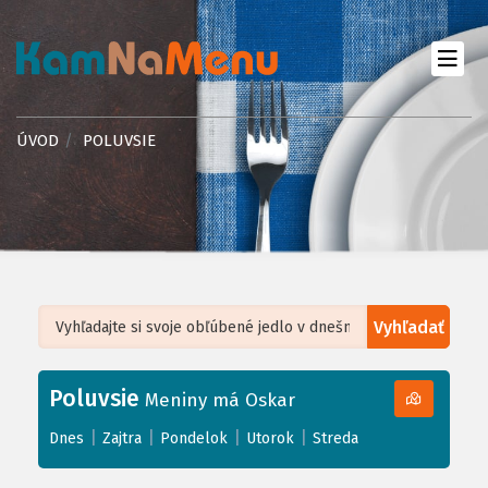
ÚVOD
POLUVSIE
Vyhľadať
Leaflet
| ©
OpenStreetMap
, Tiles courtesy of
Humanitarian OpenStreetMap
Team
Poluvsie
+
Meniny má Oskar
−
|
|
|
|
Dnes
Zajtra
Pondelok
Utorok
Streda