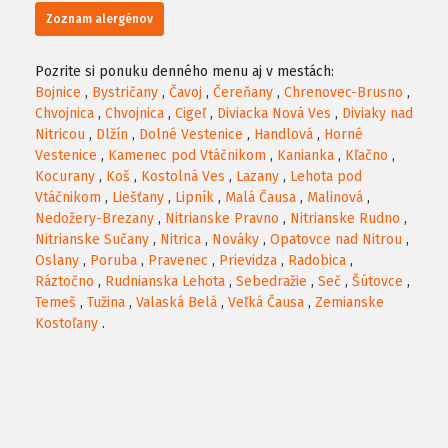
Zoznam alergénov
Pozrite si ponuku denného menu aj v mestách:
Bojnice
,
Bystričany
,
Čavoj
,
Čereňany
,
Chrenovec-Brusno
,
Chvojnica
,
Chvojnica
,
Cigeľ
,
Diviacka Nová Ves
,
Diviaky nad
Nitricou
,
Dlžín
,
Dolné Vestenice
,
Handlová
,
Horné
Vestenice
,
Kamenec pod Vtáčnikom
,
Kanianka
,
Kľačno
,
Kocurany
,
Koš
,
Kostolná Ves
,
Lazany
,
Lehota pod
Vtáčnikom
,
Liešťany
,
Lipník
,
Malá Čausa
,
Malinová
,
Nedožery-Brezany
,
Nitrianske Pravno
,
Nitrianske Rudno
,
Nitrianske Sučany
,
Nitrica
,
Nováky
,
Opatovce nad Nitrou
,
Oslany
,
Poruba
,
Pravenec
,
Prievidza
,
Radobica
,
Ráztočno
,
Rudnianska Lehota
,
Sebedražie
,
Seč
,
Šútovce
,
Temeš
,
Tužina
,
Valaská Belá
,
Veľká Čausa
,
Zemianske
Kostoľany
.