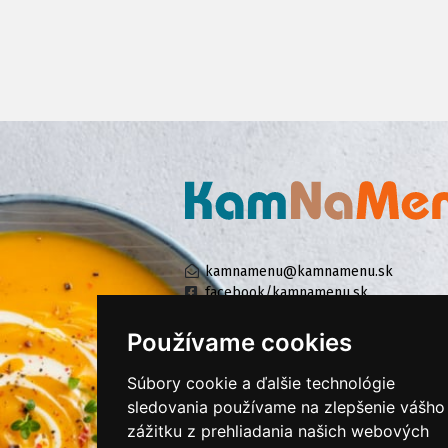
kamnamenu@kamnamenu.sk
facebook/kamnamenu.sk
instagram/kamnamenu.sk
Používame cookies
Súbory cookie a ďalšie technológie
KONTAKTUJTE NÁS
sledovania používame na zlepšenie vášho
zážitku z prehliadania našich webových