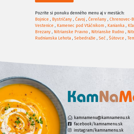
Pozrite si ponuku denného menu aj v mestách:
Bojnice
,
Bystričany
,
Čavoj
,
Čereňany
,
Chrenovec-B
Vestenice
,
Kamenec pod Vtáčnikom
,
Kanianka
,
Kľ
Brezany
,
Nitrianske Pravno
,
Nitrianske Rudno
,
Nit
Rudnianska Lehota
,
Sebedražie
,
Seč
,
Šútovce
,
Te
kamnamenu@kamnamenu.sk
facebook/kamnamenu.sk
instagram/kamnamenu.sk