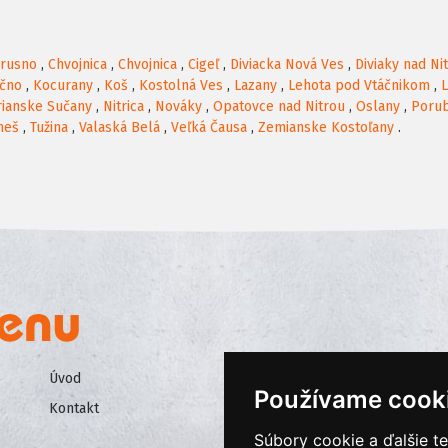
rusno
,
Chvojnica
,
Chvojnica
,
Cigeľ
,
Diviacka Nová Ves
,
Diviaky nad Ni
ačno
,
Kocurany
,
Koš
,
Kostolná Ves
,
Lazany
,
Lehota pod Vtáčnikom
,
L
rianske Sučany
,
Nitrica
,
Nováky
,
Opatovce nad Nitrou
,
Oslany
,
Poru
meš
,
Tužina
,
Valaská Belá
,
Veľká Čausa
,
Zemianske Kostoľany
.
Úvod
Všeobecné obchodné podmienk
Používame cook
Kontakt
Ochrana osobných údajov
Súbory cookie a ďalšie t
Cookies