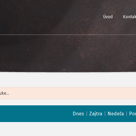
Úvod
Kontak
Leaflet
| ©
Op
|
|
|
Dnes
Zajtra
Nedeľa
Po