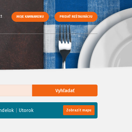
t
MOJE KAMNAMENU
PRIDAŤ REŠTAURÁCIU
Vyhľadať
enStreetMap
, Tiles courtesy of
Humanitarian OpenStreetMap Team
|
ndelok
Utorok
Zobrazit mapu