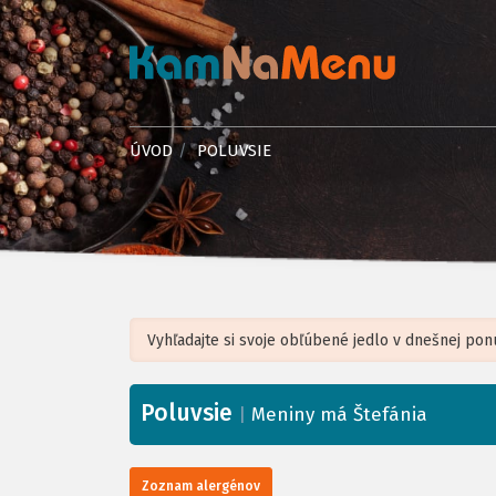
ÚVOD
POLUVSIE
Poluvsie
+
|
Meniny má Štefánia
−
Zoznam alergénov