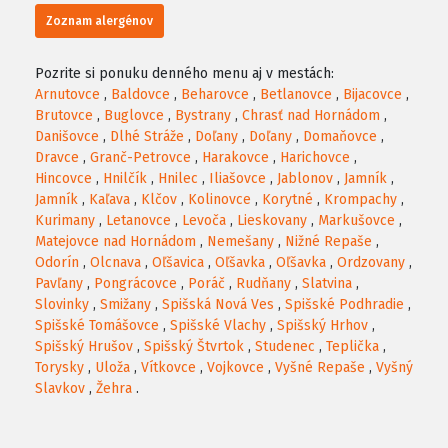
Zoznam alergénov
Pozrite si ponuku denného menu aj v mestách:
Arnutovce
,
Baldovce
,
Beharovce
,
Betlanovce
,
Bijacovce
,
Brutovce
,
Buglovce
,
Bystrany
,
Chrasť nad Hornádom
,
Danišovce
,
Dlhé Stráže
,
Doľany
,
Doľany
,
Domaňovce
,
Dravce
,
Granč-Petrovce
,
Harakovce
,
Harichovce
,
Hincovce
,
Hnilčík
,
Hnilec
,
Iliašovce
,
Jablonov
,
Jamník
,
Jamník
,
Kaľava
,
Klčov
,
Kolinovce
,
Korytné
,
Krompachy
,
Kurimany
,
Letanovce
,
Levoča
,
Lieskovany
,
Markušovce
,
Matejovce nad Hornádom
,
Nemešany
,
Nižné Repaše
,
Odorín
,
Olcnava
,
Oľšavica
,
Oľšavka
,
Oľšavka
,
Ordzovany
,
Pavľany
,
Pongrácovce
,
Poráč
,
Rudňany
,
Slatvina
,
Slovinky
,
Smižany
,
Spišská Nová Ves
,
Spišské Podhradie
,
Spišské Tomášovce
,
Spišské Vlachy
,
Spišský Hrhov
,
Spišský Hrušov
,
Spišský Štvrtok
,
Studenec
,
Teplička
,
Torysky
,
Uloža
,
Vítkovce
,
Vojkovce
,
Vyšné Repaše
,
Vyšný
Slavkov
,
Žehra
.