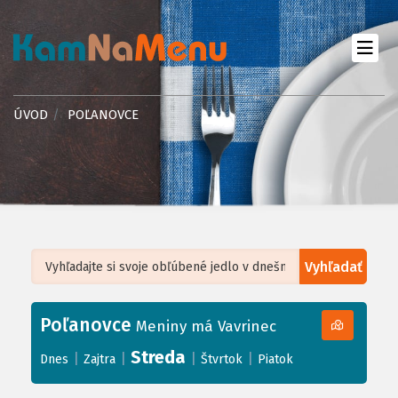
ÚVOD
POĽANOVCE
Vyhľadať
Leaflet
| ©
OpenStreetMap
, Tiles courtesy of
Humanitarian OpenStreetMap
Team
Poľanovce
+
Meniny má Vavrinec
−
Streda
|
|
|
|
Dnes
Zajtra
Štvrtok
Piatok