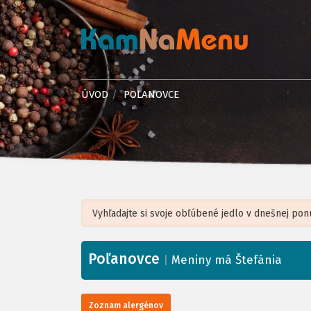
ÚVOD
POĽANOVCE
Poľanovce
+
|
Meniny má Štefánia
−
Zoznam alergénov