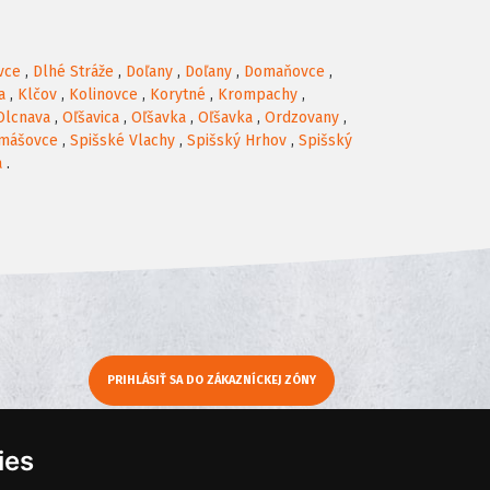
vce
,
Dlhé Stráže
,
Doľany
,
Doľany
,
Domaňovce
,
a
,
Klčov
,
Kolinovce
,
Korytné
,
Krompachy
,
Olcnava
,
Oľšavica
,
Oľšavka
,
Oľšavka
,
Ordzovany
,
omášovce
,
Spišské Vlachy
,
Spišský Hrhov
,
Spišský
a
.
PRIHLÁSIŤ SA DO ZÁKAZNÍCKEJ ZÓNY
y
Moje KamNaMenu
ies
Pridať reštauráciu