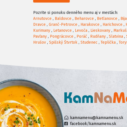
Pozrite si ponuku denného menu aj v mestách:
Arnutovce
,
Baldovce
,
Beharovce
,
Betlanovce
,
Bij
Dravce
,
Granč-Petrovce
,
Harakovce
,
Harichovce
,
Kurimany
,
Letanovce
,
Levoča
,
Lieskovany
,
Markuš
Pavľany
,
Pongrácovce
,
Poráč
,
Rudňany
,
Slatvina
,
Hrušov
,
Spišský Štvrtok
,
Studenec
,
Teplička
,
Tory
kamnamenu@kamnamenu.sk
facebook/kamnamenu.sk