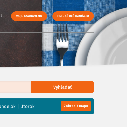
t
MOJE KAMNAMENU
PRIDAŤ REŠTAURÁCIU
Vyhľadať
enStreetMap
, Tiles courtesy of
Humanitarian OpenStreetMap Team
|
ondelok
Utorok
Zobrazit mapu