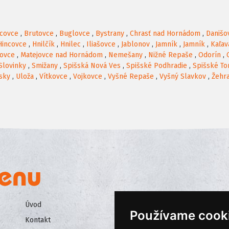
acovce
,
Brutovce
,
Buglovce
,
Bystrany
,
Chrasť nad Hornádom
,
Danišo
Hincovce
,
Hnilčík
,
Hnilec
,
Iliašovce
,
Jablonov
,
Jamník
,
Jamník
,
Kaľav
ovce
,
Matejovce nad Hornádom
,
Nemešany
,
Nižné Repaše
,
Odorín
,
Slovinky
,
Smižany
,
Spišská Nová Ves
,
Spišské Podhradie
,
Spišské T
sky
,
Uloža
,
Vítkovce
,
Vojkovce
,
Vyšné Repaše
,
Vyšný Slavkov
,
Žehr
Úvod
Všeobecné obchodné podmienk
Používame cook
Kontakt
Ochrana osobných údajov