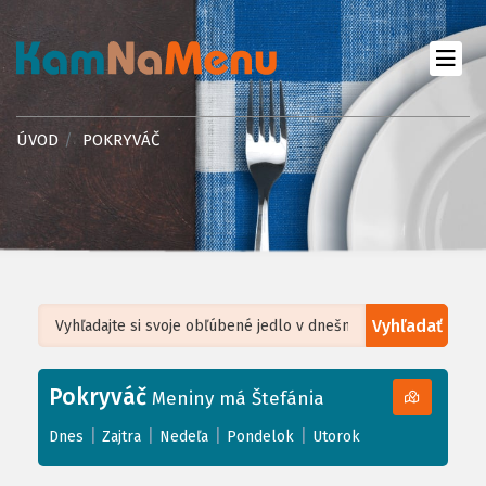
ÚVOD
POKRYVÁČ
Vyhľadať
Leaflet
| ©
OpenStreetMap
, Tiles courtesy of
Humanitarian OpenStreetMap
Team
Pokryváč
+
Meniny má Štefánia
−
|
|
|
|
Dnes
Zajtra
Nedeľa
Pondelok
Utorok