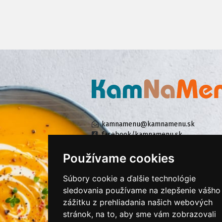
kamnamenu@kamnamenu.sk
facebook/kamnamenu.sk
instagram/kamnamenu.sk
Používame cookies
Súbory cookie a ďalšie technológie
KONTAKTUJTE NÁS
sledovania používame na zlepšenie vášho
zážitku z prehliadania našich webových
stránok, na to, aby sme vám zobrazovali
PRIHLÁSIŤ SA DO ZÁKAZNÍCKEJ ZÓNY