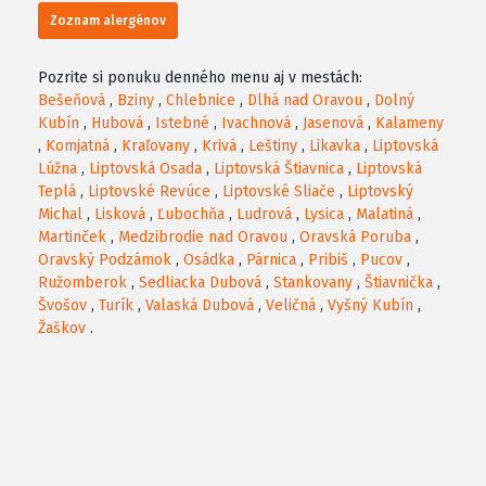
Zoznam alergénov
Pozrite si ponuku denného menu aj v mestách:
Bešeňová
,
Bziny
,
Chlebnice
,
Dlhá nad Oravou
,
Dolný
Kubín
,
Hubová
,
Istebné
,
Ivachnová
,
Jasenová
,
Kalameny
,
Komjatná
,
Kraľovany
,
Krivá
,
Leštiny
,
Likavka
,
Liptovská
Lúžna
,
Liptovská Osada
,
Liptovská Štiavnica
,
Liptovská
Teplá
,
Liptovské Revúce
,
Liptovské Sliače
,
Liptovský
Michal
,
Lisková
,
Ľubochňa
,
Ludrová
,
Lysica
,
Malatiná
,
Martinček
,
Medzibrodie nad Oravou
,
Oravská Poruba
,
Oravský Podzámok
,
Osádka
,
Párnica
,
Pribiš
,
Pucov
,
Ružomberok
,
Sedliacka Dubová
,
Stankovany
,
Štiavnička
,
Švošov
,
Turík
,
Valaská Dubová
,
Veličná
,
Vyšný Kubín
,
Žaškov
.