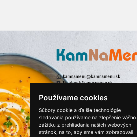
kamnamenu@kamnamenu.sk
facebook/kamnamenu.sk
instagram/kamnamenu.sk
Používame cookies
Súbory cookie a ďalšie technológie
KONTAKTUJTE NÁS
sledovania používame na zlepšenie vášho
zážitku z prehliadania našich webových
stránok, na to, aby sme vám zobrazovali
PRIHLÁSIŤ SA DO ZÁKAZNÍCKEJ ZÓNY