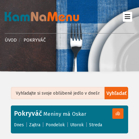
ÚVOD
POKRYVÁČ
Vyhľadať
Leaflet
| ©
OpenStreetMap
, Tiles courtesy of
Humanitarian OpenStreetMap
Team
Pokryváč
+
Meniny má Oskar
−
|
|
|
|
Dnes
Zajtra
Pondelok
Utorok
Streda