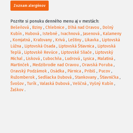
Zoznam alergénov
Pozrite si ponuku denného menu aj v mestách:
Bešeňová
,
Bziny
,
Chlebnice
,
Dlhá nad Oravou
,
Dolný
Kubín
,
Hubová
,
Istebné
,
Ivachnová
,
Jasenová
,
Kalameny
,
Komjatná
,
Kraľovany
,
Krivá
,
Leštiny
,
Likavka
,
Liptovská
Lúžna
,
Liptovská Osada
,
Liptovská Štiavnica
,
Liptovská
Teplá
,
Liptovské Revúce
,
Liptovské Sliače
,
Liptovský
Michal
,
Lisková
,
Ľubochňa
,
Ludrová
,
Lysica
,
Malatiná
,
Martinček
,
Medzibrodie nad Oravou
,
Oravská Poruba
,
Oravský Podzámok
,
Osádka
,
Párnica
,
Pribiš
,
Pucov
,
Ružomberok
,
Sedliacka Dubová
,
Stankovany
,
Štiavnička
,
Švošov
,
Turík
,
Valaská Dubová
,
Veličná
,
Vyšný Kubín
,
Žaškov
.