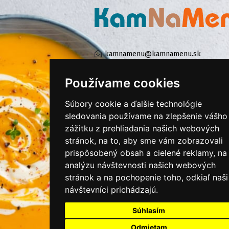
kamnamenu@kamnamenu.sk
facebook/kamnamenu.sk
instagram/kamnamenu.sk
Používame cookies
Súbory cookie a ďalšie technológie
KONTAKTUJTE NÁS
sledovania používame na zlepšenie vášho
zážitku z prehliadania našich webových
stránok, na to, aby sme vám zobrazovali
PRIHLÁSIŤ SA DO ZÁKAZNÍCKEJ ZÓNY
prispôsobený obsah a cielené reklamy, na
analýzu návštevnosti našich webových
Všeobecné obchodné podmienky
stránok a na pochopenie toho, odkiaľ naši
návštevníci prichádzajú.
Ochrana osobných údajov
Cookies
Súhlasím
Moje KamNaMenu
Odmietam