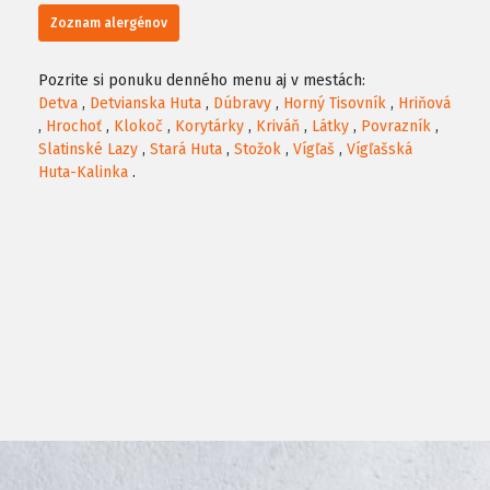
Zoznam alergénov
Pozrite si ponuku denného menu aj v mestách:
Detva
,
Detvianska Huta
,
Dúbravy
,
Horný Tisovník
,
Hriňová
,
Hrochoť
,
Klokoč
,
Korytárky
,
Kriváň
,
Látky
,
Povrazník
,
Slatinské Lazy
,
Stará Huta
,
Stožok
,
Vígľaš
,
Vígľašská
Huta-Kalinka
.