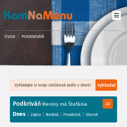
ÚVOD
PODKRIVÁŇ
Vyhľadať
Leaflet
| ©
OpenStreetMap
, Tiles courtesy of
Humanitarian OpenStreetMap
Team
Podkriváň
+
Meniny má Štefánia
−
Dnes
|
|
|
|
Zajtra
Nedeľa
Pondelok
Utorok