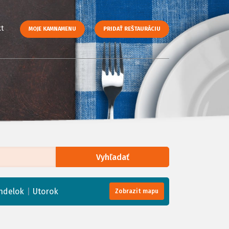
t
MOJE KAMNAMENU
PRIDAŤ REŠTAURÁCIU
Vyhľadať
enStreetMap
, Tiles courtesy of
Humanitarian OpenStreetMap Team
|
ndelok
Utorok
Zobrazit mapu