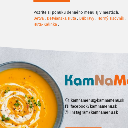
Pozrite si ponuku denného menu aj v mestách:
Detva
,
Detvianska Huta
,
Dúbravy
,
Horný Tisovník
,
Huta-Kalinka
.
kamnamenu@kamnamenu.sk
facebook/kamnamenu.sk
instagram/kamnamenu.sk