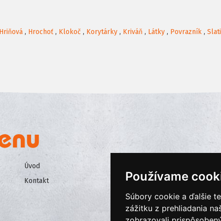
Hriňová
,
Hrochoť
,
Klokoč
,
Korytárky
,
Kriváň
,
Látky
,
Povrazník
,
Slat
Úvod
Všeobecné obchodné podmienk
Používame cook
Kontakt
Ochrana osobných údajov
Súbory cookie a ďalšie t
Cookies
zážitku z prehliadania n
zobrazovali prispôsobený