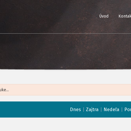
Úvod
Kontak
Leaflet
| ©
Op
|
|
|
Dnes
Zajtra
Nedeľa
Po