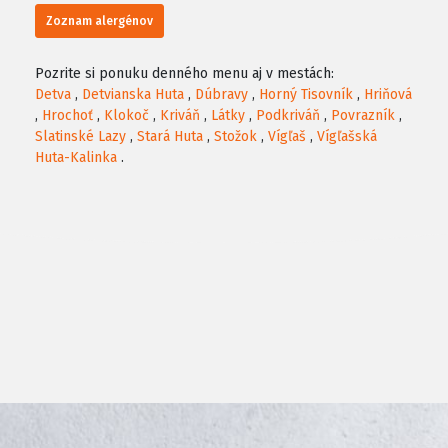
Zoznam alergénov
Pozrite si ponuku denného menu aj v mestách:
Detva
,
Detvianska Huta
,
Dúbravy
,
Horný Tisovník
,
Hriňová
,
Hrochoť
,
Klokoč
,
Kriváň
,
Látky
,
Podkriváň
,
Povrazník
,
Slatinské Lazy
,
Stará Huta
,
Stožok
,
Vígľaš
,
Vígľašská
Huta-Kalinka
.