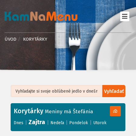
ÚVOD
KORYTÁRKY
Vyhľadať
Leaflet
| ©
OpenStreetMap
, Tiles courtesy of
Humanitarian OpenStreetMap
Team
Korytárky
+
Meniny má Štefánia
−
Zajtra
|
|
|
|
Dnes
Nedeľa
Pondelok
Utorok