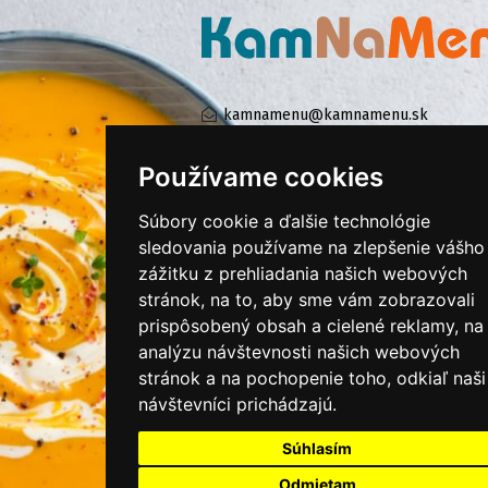
kamnamenu@kamnamenu.sk
facebook/kamnamenu.sk
instagram/kamnamenu.sk
Používame cookies
Súbory cookie a ďalšie technológie
KONTAKTUJTE NÁS
sledovania používame na zlepšenie vášho
zážitku z prehliadania našich webových
stránok, na to, aby sme vám zobrazovali
PRIHLÁSIŤ SA DO ZÁKAZNÍCKEJ ZÓNY
prispôsobený obsah a cielené reklamy, na
analýzu návštevnosti našich webových
Všeobecné obchodné podmienky
stránok a na pochopenie toho, odkiaľ naši
návštevníci prichádzajú.
Ochrana osobných údajov
Cookies
Súhlasím
Moje KamNaMenu
Odmietam