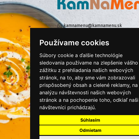
kamnamenu@kamnamenu.sk
facebook/kamnamenu.sk
instagram/kamnamenu.sk
Používame cookies
Súbory cookie a ďalšie technológie
sledovania používame na zlepšenie vášho
KONTAKTUJTE NÁS
zážitku z prehliadania našich webových
stránok, na to, aby sme vám zobrazovali
PRIHLÁSIŤ SA DO ZÁKAZNÍCKEJ ZÓNY
prispôsobený obsah a cielené reklamy, na
analýzu návštevnosti našich webových
Všeobecné obchodné podmienky
stránok a na pochopenie toho, odkiaľ naši
návštevníci prichádzajú.
Ochrana osobných údajov
Cookies
Súhlasím
Moje KamNaMenu
Odmietam