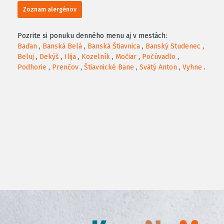
Zoznam alergénov
Pozrite si ponuku denného menu aj v mestách:
Baďan
,
Banská Belá
,
Banská Štiavnica
,
Banský Studenec
,
Beluj
,
Dekýš
,
Ilija
,
Kozelník
,
Močiar
,
Počúvadlo
,
Podhorie
,
Prenčov
,
Štiavnické Bane
,
Svätý Anton
,
Vyhne
.