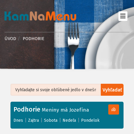
ÚVOD
PODHORIE
Vyhľadať
Leaflet
| ©
OpenStreetMap
, Tiles courtesy of
Humanitarian OpenStreetMap
Team
Podhorie
+
Meniny má Jozefína
−
|
|
|
|
Dnes
Zajtra
Sobota
Nedeľa
Pondelok