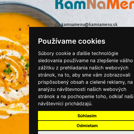
kamnamenu@kamnamenu.sk
facebook/kamnamenu.sk
instagram/kamnamenu.sk
Používame cookies
Súbory cookie a ďalšie technológie
sledovania používame na zlepšenie vášho
KONTAKTUJTE NÁS
zážitku z prehliadania našich webových
stránok, na to, aby sme vám zobrazovali
PRIHLÁSIŤ SA DO ZÁKAZNÍCKEJ ZÓNY
prispôsobený obsah a cielené reklamy, na
analýzu návštevnosti našich webových
Všeobecné obchodné podmienky
stránok a na pochopenie toho, odkiaľ naši
návštevníci prichádzajú.
Ochrana osobných údajov
Cookies
Súhlasím
Moje KamNaMenu
Odmietam