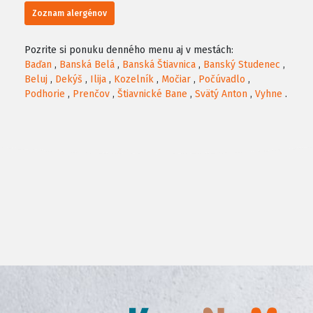
Zoznam alergénov
Pozrite si ponuku denného menu aj v mestách:
Baďan
,
Banská Belá
,
Banská Štiavnica
,
Banský Studenec
,
Beluj
,
Dekýš
,
Ilija
,
Kozelník
,
Močiar
,
Počúvadlo
,
Podhorie
,
Prenčov
,
Štiavnické Bane
,
Svätý Anton
,
Vyhne
.