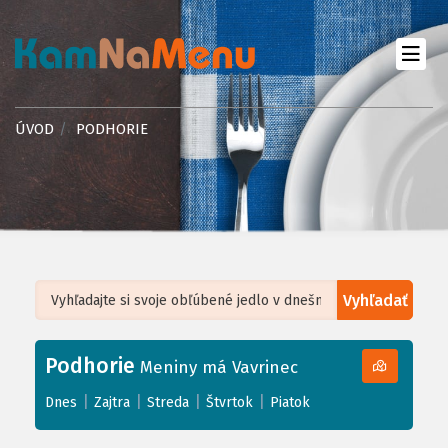
ÚVOD
PODHORIE
Vyhľadať
Leaflet
| ©
OpenStreetMap
, Tiles courtesy of
Humanitarian OpenStreetMap
Team
Podhorie
+
Meniny má Vavrinec
−
|
|
|
|
Dnes
Zajtra
Streda
Štvrtok
Piatok