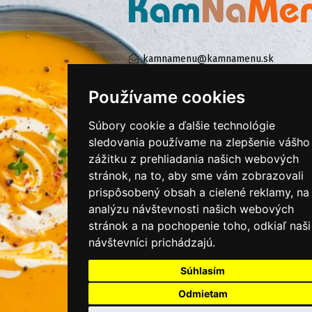
kamnamenu@kamnamenu.sk
facebook/kamnamenu.sk
instagram/kamnamenu.sk
Používame cookies
Súbory cookie a ďalšie technológie
sledovania používame na zlepšenie vášho
KONTAKTUJTE NÁS
zážitku z prehliadania našich webových
stránok, na to, aby sme vám zobrazovali
PRIHLÁSIŤ SA DO ZÁKAZNÍCKEJ ZÓNY
prispôsobený obsah a cielené reklamy, na
analýzu návštevnosti našich webových
Všeobecné obchodné podmienky
stránok a na pochopenie toho, odkiaľ naši
návštevníci prichádzajú.
Ochrana osobných údajov
Cookies
Súhlasím
Moje KamNaMenu
Odmietam