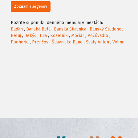
Zoznam alergénov
Pozrite si ponuku denného menu aj v mestách:
Baďan
,
Banská Belá
,
Banská Štiavnica
,
Banský Studenec
,
Beluj
,
Dekýš
,
Ilija
,
Kozelník
,
Močiar
,
Počúvadlo
,
Podhorie
,
Prenčov
,
Štiavnické Bane
,
Svätý Anton
,
Vyhne
.