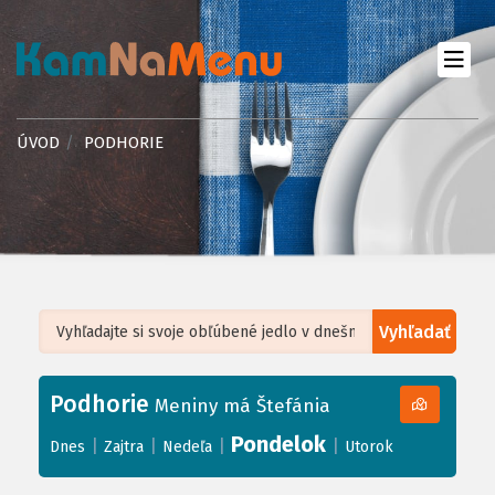
ÚVOD
PODHORIE
Vyhľadať
Leaflet
| ©
OpenStreetMap
, Tiles courtesy of
Humanitarian OpenStreetMap
Team
Podhorie
+
Meniny má Štefánia
−
Pondelok
|
|
|
|
Dnes
Zajtra
Nedeľa
Utorok