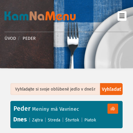
ÚVOD
PEDER
Vyhľadať
Leaflet
| ©
OpenStreetMap
, Tiles courtesy of
Humanitarian OpenStreetMap
Team
Peder
+
Meniny má Vavrinec
−
Dnes
|
|
|
|
Zajtra
Streda
Štvrtok
Piatok