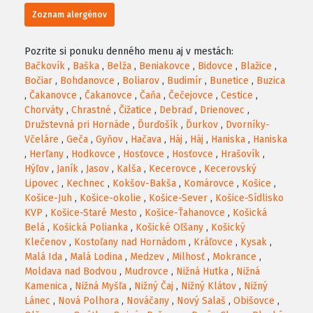
Zoznam alergénov
Pozrite si ponuku denného menu aj v mestách:
Bačkovík
,
Baška
,
Belža
,
Beniakovce
,
Bidovce
,
Blažice
,
Bočiar
,
Bohdanovce
,
Boliarov
,
Budimír
,
Bunetice
,
Buzica
,
Čakanovce
,
Čakanovce
,
Čaňa
,
Čečejovce
,
Cestice
,
Chorváty
,
Chrastné
,
Čižatice
,
Debraď
,
Drienovec
,
Družstevná pri Hornáde
,
Ďurďošík
,
Ďurkov
,
Dvorníky-
Včeláre
,
Geča
,
Gyňov
,
Hačava
,
Háj
,
Háj
,
Haniska
,
Haniska
,
Herľany
,
Hodkovce
,
Hosťovce
,
Hosťovce
,
Hrašovík
,
Hýľov
,
Janík
,
Jasov
,
Kalša
,
Kecerovce
,
Kecerovský
Lipovec
,
Kechnec
,
Kokšov-Bakša
,
Komárovce
,
Košice
,
Košice-Juh
,
Košice-okolie
,
Košice-Sever
,
Košice-Sídlisko
KVP
,
Košice-Staré Mesto
,
Košice-Ťahanovce
,
Košická
Belá
,
Košická Polianka
,
Košické Oľšany
,
Košický
Klečenov
,
Kostoľany nad Hornádom
,
Kráľovce
,
Kysak
,
Malá Ida
,
Malá Lodina
,
Medzev
,
Milhosť
,
Mokrance
,
Moldava nad Bodvou
,
Mudrovce
,
Nižná Hutka
,
Nižná
Kamenica
,
Nižná Myšľa
,
Nižný Čaj
,
Nižný Klátov
,
Nižný
Lánec
,
Nová Polhora
,
Nováčany
,
Nový Salaš
,
Obišovce
,