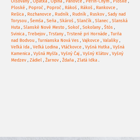
Olšovany
,
Opátka
,
Opiná
,
Paňovce
,
Perín-Chym
,
Ploské
,
Ploské
,
Poproč
,
Poproč
,
Rákoš
,
Rákoš
,
Rankovce
,
Rešica
,
Rozhanovce
,
Rudník
,
Rudník
,
Ruskov
,
Sady nad
Torysou
,
Šemša
,
Seňa
,
Skároš
,
Slančík
,
Slanec
,
Slanská
Huta
,
Slanské Nové Mesto
,
Sokoľ
,
Sokoľany
,
Štós
,
Svinica
,
Trebejov
,
Trsťany
,
Trstené pri Hornáde
,
Turňa
nad Bodvou
,
Turnianska Nová Ves
,
Vajkovce
,
Valaliky
,
Veľká Ida
,
Veľká Lodina
,
Vtáčkovce
,
Vyšná Hutka
,
Vyšná
Kamenica
,
Vyšná Myšľa
,
Vyšný Čaj
,
Vyšný Klátov
,
Vyšný
Medzev
,
Zádiel
,
Žarnov
,
Ždaňa
,
Zlatá Idka
.