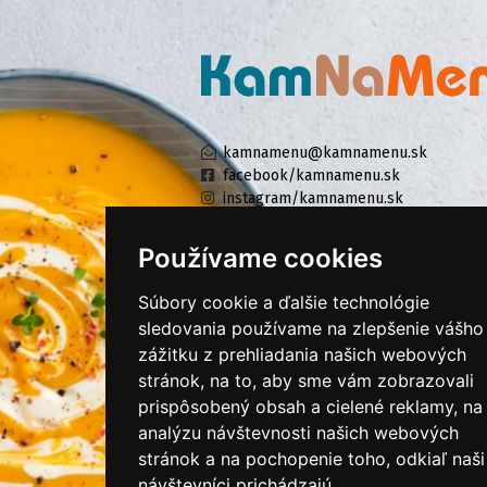
kamnamenu@kamnamenu.sk
facebook/kamnamenu.sk
instagram/kamnamenu.sk
Používame cookies
KONTAKTUJTE NÁS
Súbory cookie a ďalšie technológie
sledovania používame na zlepšenie vášho
zážitku z prehliadania našich webových
PRIHLÁSIŤ SA DO ZÁKAZNÍCKEJ ZÓNY
stránok, na to, aby sme vám zobrazovali
prispôsobený obsah a cielené reklamy, na
Všeobecné obchodné podmienky
analýzu návštevnosti našich webových
Ochrana osobných údajov
stránok a na pochopenie toho, odkiaľ naši
Cookies
návštevníci prichádzajú.