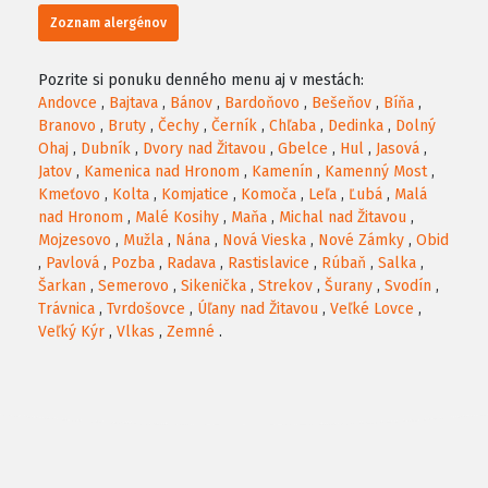
Zoznam alergénov
Pozrite si ponuku denného menu aj v mestách:
Andovce
,
Bajtava
,
Bánov
,
Bardoňovo
,
Bešeňov
,
Bíňa
,
Branovo
,
Bruty
,
Čechy
,
Černík
,
Chľaba
,
Dedinka
,
Dolný
Ohaj
,
Dubník
,
Dvory nad Žitavou
,
Gbelce
,
Hul
,
Jasová
,
Jatov
,
Kamenica nad Hronom
,
Kamenín
,
Kamenný Most
,
Kmeťovo
,
Kolta
,
Komjatice
,
Komoča
,
Leľa
,
Ľubá
,
Malá
nad Hronom
,
Malé Kosihy
,
Maňa
,
Michal nad Žitavou
,
Mojzesovo
,
Mužla
,
Nána
,
Nová Vieska
,
Nové Zámky
,
Obid
,
Pavlová
,
Pozba
,
Radava
,
Rastislavice
,
Rúbaň
,
Salka
,
Šarkan
,
Semerovo
,
Sikenička
,
Strekov
,
Šurany
,
Svodín
,
Trávnica
,
Tvrdošovce
,
Úľany nad Žitavou
,
Veľké Lovce
,
Veľký Kýr
,
Vlkas
,
Zemné
.