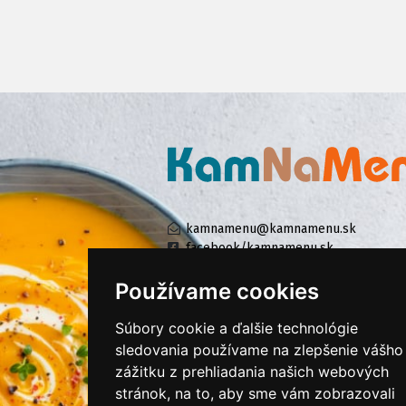
kamnamenu@kamnamenu.sk
facebook/kamnamenu.sk
instagram/kamnamenu.sk
Používame cookies
Súbory cookie a ďalšie technológie
KONTAKTUJTE NÁS
sledovania používame na zlepšenie vášho
zážitku z prehliadania našich webových
stránok, na to, aby sme vám zobrazovali
PRIHLÁSIŤ SA DO ZÁKAZNÍCKEJ ZÓNY