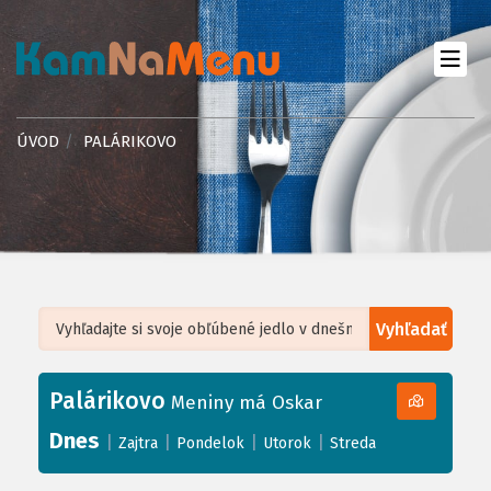
ÚVOD
PALÁRIKOVO
Vyhľadať
Leaflet
| ©
OpenStreetMap
, Tiles courtesy of
Humanitarian OpenStreetMap
Team
Palárikovo
+
Meniny má Oskar
−
Dnes
|
|
|
|
Zajtra
Pondelok
Utorok
Streda